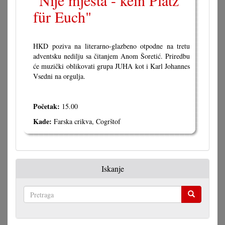
"Nije mjesta - kein Platz
für Euch"
HKD poziva na literarno-glazbeno otpodne na tretu
adventsku nedilju sa čitanjem Anom Šoretić. Priredbu
će muzički oblikovati grupa JUHA kot i Karl Johannes
Vsedni na orgulja.
Početak:
15.00
Kade:
Farska crikva, Cogrštof
Iskanje
Pretraga