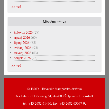
>> već
Misečna arhiva
kolovoz 2026
(27)
srpanj 2026
(60)
lipanj 2026
(62)
svibanj 2026
(93)
travanj 2026
(63)
ožujak 2026
(73)
>> već
© HŠtD - Hrvatsko štamparsko društvo
Na hataru / Hotterweg 54, A-7000 Željezno / Eisenstadt
tel: +43 2682 61470; fax: +43 2682 63057-9;