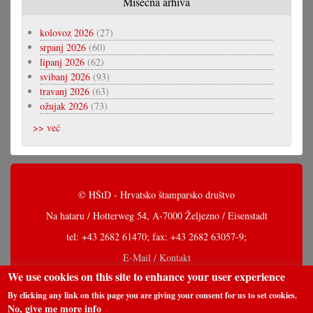
Misečna arhiva
kolovoz 2026
(27)
srpanj 2026
(60)
lipanj 2026
(62)
svibanj 2026
(93)
travanj 2026
(63)
ožujak 2026
(73)
>> već
© HŠtD - Hrvatsko štamparsko društvo
Na hataru / Hotterweg 54, A-7000 Željezno / Eisenstadt
tel: +43 2682 61470; fax: +43 2682 63057-9;
E-Mail / Kontakt
We use cookies on this site to enhance your user experience
By clicking any link on this page you are giving your consent for us to set cookies.
No, give me more info