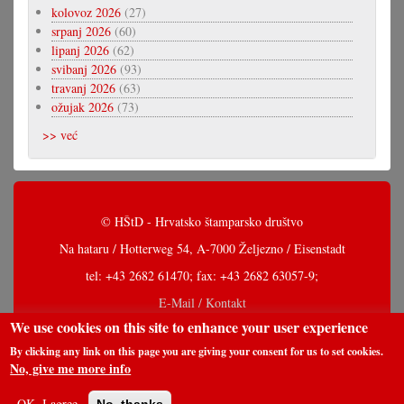
kolovoz 2026
(27)
srpanj 2026
(60)
lipanj 2026
(62)
svibanj 2026
(93)
travanj 2026
(63)
ožujak 2026
(73)
>> već
© HŠtD - Hrvatsko štamparsko društvo
Na hataru / Hotterweg 54, A-7000 Željezno / Eisenstadt
tel: +43 2682 61470; fax: +43 2682 63057-9;
E-Mail / Kontakt
We use cookies on this site to enhance your user experience
By clicking any link on this page you are giving your consent for us to set cookies.
No, give me more info
OK, I agree