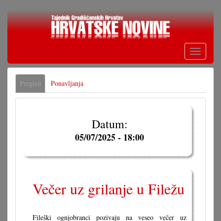
Skoči
na
glavni
sadržaj
Toggle
navigati
Primarne
Pregled
(aktivna
Ponavljanja
oznake
oznaka)
Datum:
05/07/2025 - 18:00
Večer uz grilanje u Filežu
Fileški ognjobranci pozivaju na veseo večer uz