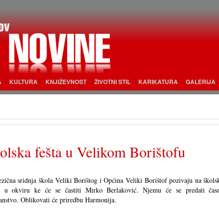
A
KULTURA
KNJIŽEVNOST
ŽIVOTNI STIL
KARIKATURA
GALERIJA
olska fešta u Velikom Borištofu
zična sridnja škola Veliki Borištog i Općina Veliki Borištof pozivaju na škols
u, u okviru ke će se častiti Mirko Berlaković. Njemu će se predati čas
anstvo. Oblikovati će priredbu Harmonija.