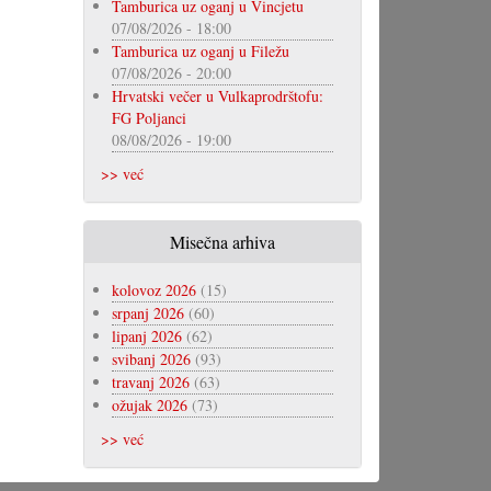
Tamburica uz oganj u Vincjetu
07/08/2026 - 18:00
Tamburica uz oganj u Filežu
07/08/2026 - 20:00
Hrvatski večer u Vulkaprodrštofu:
FG Poljanci
08/08/2026 - 19:00
>> već
Misečna arhiva
kolovoz 2026
(15)
srpanj 2026
(60)
lipanj 2026
(62)
svibanj 2026
(93)
travanj 2026
(63)
ožujak 2026
(73)
>> već