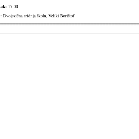
tak:
17:00
e:
Dvojezična sridnja škola, Veliki Borištof