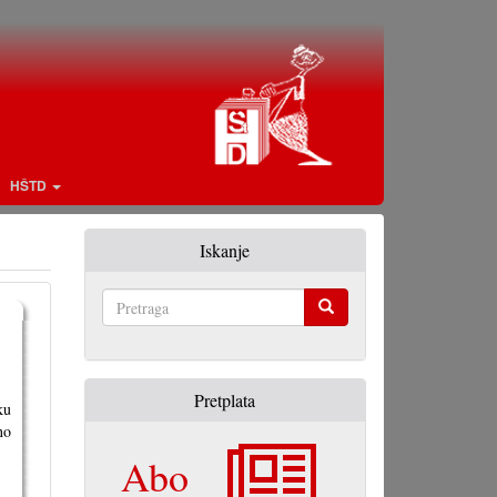
HŠTD
Iskanje
Pretraga
Pretplata
ku
no
Abo