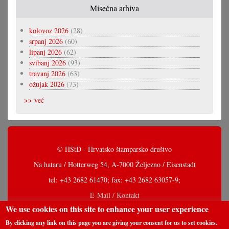
Misečna arhiva
kolovoz 2026
(28)
srpanj 2026
(60)
lipanj 2026
(62)
svibanj 2026
(93)
travanj 2026
(63)
ožujak 2026
(73)
>> već
© HŠtD - Hrvatsko štamparsko društvo
Na hataru / Hotterweg 54, A-7000 Željezno / Eisenstadt
tel: +43 2682 61470; fax: +43 2682 63057-9;
E-Mail / Kontakt
We use cookies on this site to enhance your user experience
By clicking any link on this page you are giving your consent for us to set cookies.