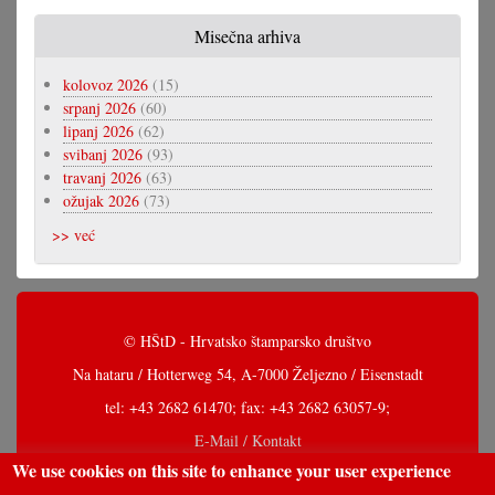
Misečna arhiva
kolovoz 2026
(15)
srpanj 2026
(60)
lipanj 2026
(62)
svibanj 2026
(93)
travanj 2026
(63)
ožujak 2026
(73)
>> već
© HŠtD - Hrvatsko štamparsko društvo
Na hataru / Hotterweg 54, A-7000 Željezno / Eisenstadt
tel: +43 2682 61470; fax: +43 2682 63057-9;
E-Mail / Kontakt
We use cookies on this site to enhance your user experience