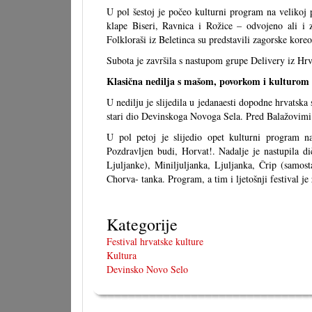
U pol šestoj je počeo kulturni program na velikoj 
klape Biseri, Ravnica i Rožice – odvojeno ali i
Folkloraši iz Beletinca su predstavili zagorske koreog
Subota je završila s nastupom grupe Delivery iz Hrv
Klasična nedilja s mašom, povorkom i kulturom
U nedilju je slijedila u jedanaesti dopodne hrvatska 
stari dio Devinskoga Novoga Sela. Pred Balažovimi na
U pol petoj je slijedio opet kulturni program n
Pozdravljen budi, Horvat!. Nadalje je nastupila di
Ljuljanke), Miniljuljanka, Ljuljanka, Črip (samos
Chorva- tanka. Program, a tim i ljetošnji festival j
Kategorije
Festival hrvatske kulture
Kultura
Devinsko Novo Selo