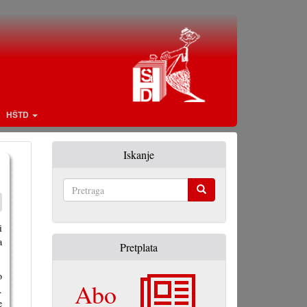
HŠTD
Iskanje
Pretraga
i
a
Pretplata
o
Abo
.
e