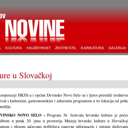
A
KULTURA
KNJIŽEVNOST
ŽIVOTNI STIL
KARIKATURA
GALERIJA
ture u Slovačkoj
ooperaciji HKSS-a i općine Devinsko Novo Selo su i ljetos priredili trodnevn
tival s kulturnim, gastronomskim i zabavnim programom u tri lokacija od petk
nedilje.
VINSKO NOVO SELO –
Program 36. festivala hrvatske kulture je poče
ožbom u petak 20. juna u prostorija Muzeja hrvatske kulture u Slovačkoj
smom i plesom sačuvano približava osnovne informacije i opisuje djelovanj