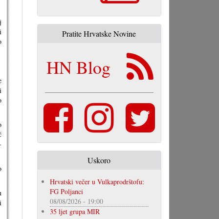
j
i
Pratite Hrvatske Novine
o
HN Blog
e
i
o
o
́
-
Uskoro
o
Hrvatski večer u Vulkaprodrštofu:
FG Poljanci
u
08/08/2026 - 19:00
i
35 ljet grupa MIR