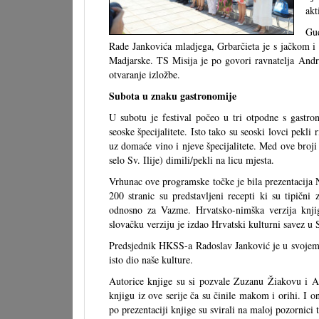
akt
Gud
Rade Jankovića mladjega, Grbarčieta je s jačkom 
Madjarske. TS Misija je po govori ravnatelja Andre
otvaranje izložbe.
Subota u znaku gastronomije
U subotu je festival počeo u tri otpodne s gastr
seoske špecijalitete. Isto tako su seoski lovci pekli
uz domaće vino i njeve špecijalitete. Med ove broji 
selo Sv. Ilije) dimili/pekli na licu mjesta.
Vrhunac ove programske točke je bila prezentacija
200 stranic su predstavljeni recepti ki su tipičn
odnosno za Vazme. Hrvatsko-nimška verzija knjig
slovačku verziju je izdao Hrvatski kulturni savez u
Predsjednik HKSS-a Radoslav Janković je u svojem k
isto dio naše kulture.
Autorice knjige su si pozvale Zuzanu Žiakovu i Al
knjigu iz ove serije ča su činile makom i orihi. I o
po prezentaciji knjige su svirali na maloj pozornici