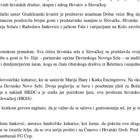
ivnih hrvatskih društav, skupin i udrug Hrvatov u Slovačkoj.
ački sastav Gradišćanski kvartet je predstavio aranžman Dobar večer Bog da
i tancem pozdravila brojne goste i predstavnike manjine iz Slovačke, Hrvatske 
ja Solara i Radoslava Jankovića s jačkom Fala i varijacijami na Kolo završi
onomskom ponudom. Sva četira hrvatska sela u Slovačkoj su predstavila svoj
 ribe a gosti iz Sv. Ilije – partnerske općine Devinskoga Novoga Sela – su nudil
i dimljeni/pečeni šaran, koga su člani ribarskoga društva iz Beletinca (susjedn
 Novosielske kuharice, ku su sastavile Marija Hany i Katka Encingerova. Na ok
i za Devinsko Novo Selo. Dvoja poglavlja se bavu i posebnimi jiliši za Božic
e u nakladi HKDC-a je izašla jur početkom ljeta, ovu proširenu hrvatsko
 Slovačkoj (HKSS).
ratkom govoru naglasio, da je važno da se sačuva i gastronomija sel, jer je t
enu Janković, autorice Jandrofske kuharice, kot kume, da pokrstu ovu drug
ne su izrazile želju, da se ova serija proširi i na Čunovo i Hrvatski Grob. Pred 
 tamburaši FG Črip.