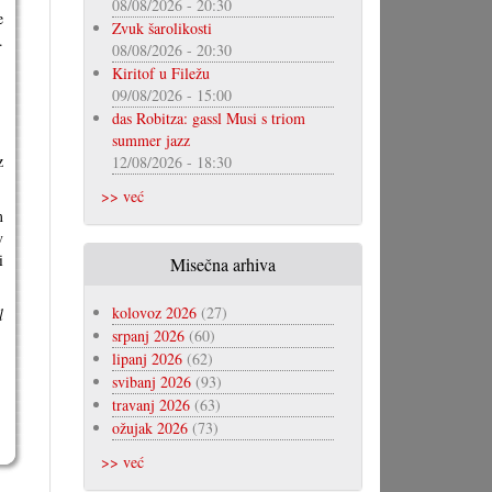
08/08/2026 - 20:30
e
Zvuk šarolikosti
.
08/08/2026 - 20:30
Kiritof u Filežu
09/08/2026 - 15:00
das Robitza: gassl Musi s triom
summer jazz
z
12/08/2026 - 18:30
>> već
m
v
i
Misečna arhiva
kolovoz 2026
(27)
l
srpanj 2026
(60)
lipanj 2026
(62)
svibanj 2026
(93)
travanj 2026
(63)
ožujak 2026
(73)
>> već