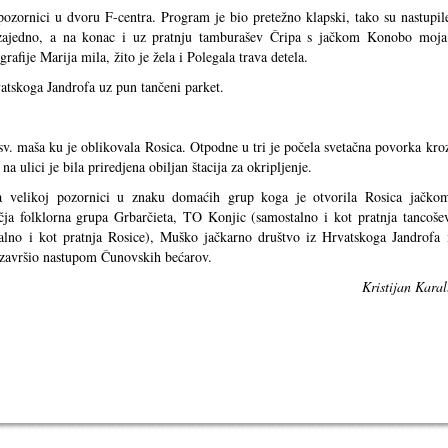
pozornici u dvoru F-centra. Program je bio pretežno klapski, tako su nastupil
 zajedno, a na konac i uz pratnju tamburašev Čripa s jačkom Konobo moja
rafije Marija mila, žito je žela i Polegala trava detela.
atskoga Jandrofa uz pun tančeni parket.
sv. maša ku je oblikovala Rosica. Otpodne u tri je počela svetačna povorka kro
 ulici je bila priredjena obiljan štacija za okripljenje.
a velikoj pozornici u znaku domaćih grup koga je otvorila Rosica jačko
čja folklorna grupa Grbarčieta, TO Konjic (samostalno i kot pratnja tancoše
talno i kot pratnja Rosice), Muško jačkarno društvo iz Hrvatskoga Jandrofa 
e završio nastupom Čunovskih bećarov.
Kristijan Karal