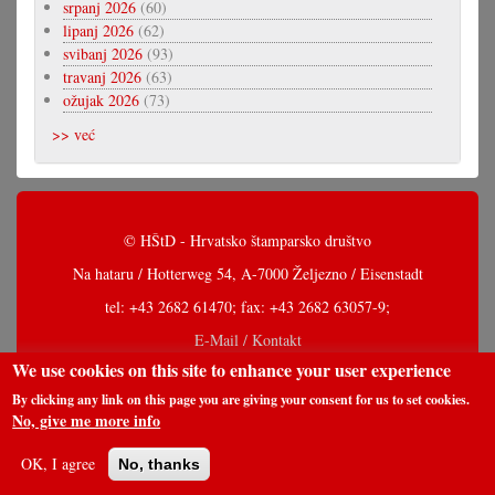
srpanj 2026
(60)
lipanj 2026
(62)
svibanj 2026
(93)
travanj 2026
(63)
ožujak 2026
(73)
>> već
© HŠtD - Hrvatsko štamparsko društvo
Na hataru / Hotterweg 54, A-7000 Željezno / Eisenstadt
tel: +43 2682 61470; fax: +43 2682 63057-9;
E-Mail / Kontakt
We use cookies on this site to enhance your user experience
By clicking any link on this page you are giving your consent for us to set cookies.
No, give me more info
OK, I agree
No, thanks