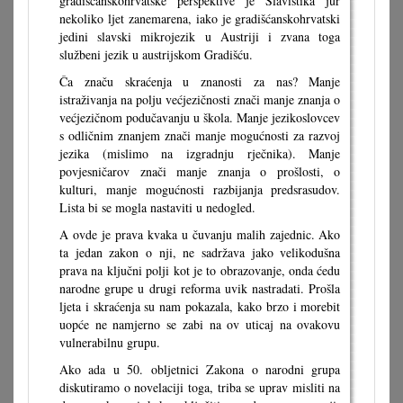
gradišćanskohrvatske perspektive je Slavistika jur
nekoliko ljet zanemarena, iako je gradišćanskohrvatski
jedini slavski mikrojezik u Austriji i zvana toga
službeni jezik u austrijskom Gradišću.
Ča značu skraćenja u znanosti za nas? Manje
istraživanja na polju većjezičnosti znači manje znanja o
većjezičnom podučavanju u škola. Manje jezikoslovcev
s odličnim znanjem znači manje mogućnosti za razvoj
jezika (mislimo na izgradnju rječnika). Manje
povjesničarov znači manje znanja o prošlosti, o
kulturi, manje mogućnosti razbijanja predsrasudov.
Lista bi se mogla nastaviti u nedogled.
A ovde je prava kvaka u čuvanju malih zajednic. Ako
ta jedan zakon o nji, ne sadržava jako velikodušna
prava na ključni polji kot je to obrazovanje, onda ćedu
narodne grupe u drugi reforma uvik nastradati. Prošla
ljeta i skraćenja su nam pokazala, kako brzo i morebit
uopće ne namjerno se zabi na ov uticaj na ovakovu
vulnerabilnu grupu.
Ako ada u 50. obljetnici Zakona o narodni grupa
diskutiramo o novelaciji toga, triba se uprav misliti na