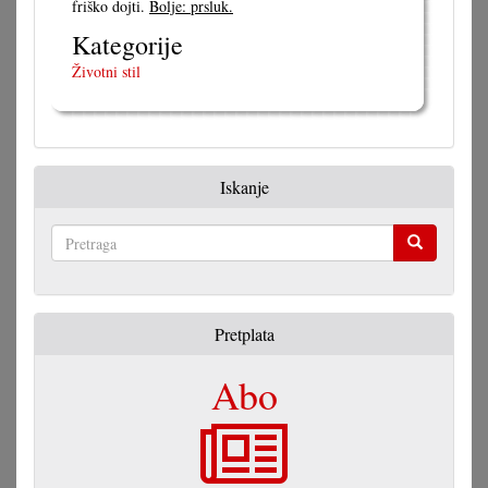
friško dojti.
Bolje: prsluk.
Kategorije
Životni stil
Iskanje
Pretraga
Pretplata
Abo