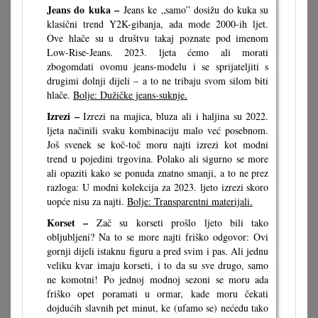
Jeans do kuka –
Jeans ke „samo” dosižu do kuka su
klasični trend Y2K-gibanja, ada mode 2000-ih ljet.
Ove hlače su u društvu takaj poznate pod imenom
Low-Rise-Jeans. 2023. ljeta ćemo ali morati
zbogomdati ovomu jeans-modelu i se sprijateljiti s
drugimi dolnji dijeli – a to ne tribaju svom silom biti
hlače.
Bolje: Dužičke jeans-suknje.
Izrezi –
Izrezi na majica, bluza ali i haljina su 2022.
ljeta načinili svaku kombinaciju malo već posebnom.
Još svenek se koč-toč moru najti izrezi kot modni
trend u pojedini trgovina. Polako ali sigurno se more
ali opaziti kako se ponuda znatno smanji, a to ne prez
razloga: U modni kolekcija za 2023. ljeto izrezi skoro
uopće nisu za najti.
Bolje: Transparentni materijali.
Korset –
Zač su korseti prošlo ljeto bili tako
obljubljeni? Na to se more najti friško odgovor: Ovi
gornji dijeli istaknu figuru a pred svim i pas. Ali jednu
veliku kvar imaju korseti, i to da su sve drugo, samo
ne komotni! Po jednoj modnoj sezoni se moru ada
friško opet poramati u ormar, kade moru čekati
dojdućih slavnih pet minut, ke (ufamo se) nećedu tako