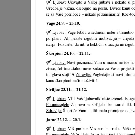
⚤
Ljubav:
Uživajte u Vašoj ljubavi i nekate si pr
Uredba je važna, osebujno na poslu. Divice kanu od 
se za Vaše potriboće – nekate je zanemariti! Koč-toc
Vage 24.9. – 23.10.
⚤
Ljubav:
Vage lebdu u sedmom nebu i trenutno vi
po planu. Ali nekate izgubiti motivaciju – vrijeda
iscrpi. Pokusite, da niti u hektični situacija ne izgub
Škorpion 24.10. – 22.11.
⚤
Ljubav:
Novi poznanac Vam u marcu ne ide iz 
živce, šef ima stalno nove zadaće za Vas a projekt
im glava stoji! ♥
Zdravlje:
Pogledajte si novi film u 
kanu škorpioni nešto doživiti!
Striljac 23.11. – 21.12.
⚤
Ljubav:
Vi i Vaš ljubavnik niste svenek istoga
Posao/uspjeh:
Zapravo su striljci mirni suradniki. 
Zdravlje:
Šport će Vam nuditi malo promjene od svak
Jarac 22.12. – 20.1.
⚤
Ljubav:
Vaš partner Vas nosi na ruka. Vašu vez
Posao/uspjeh:
Vaša ideja će se ispostaviti kot pra