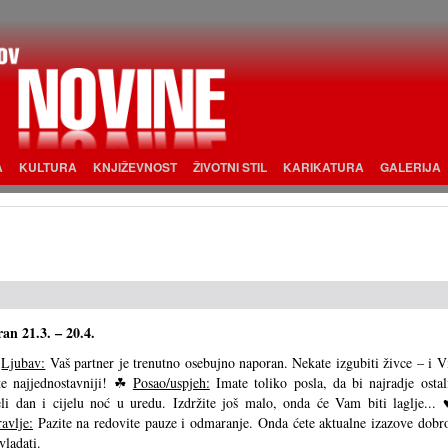
A
KULTURA
KNJIŽEVNOST
ŽIVOTNI STIL
KARIKATURA
GALERIJA
an 21.3. – 20.4.
⚤
Ljubav:
Vaš partner je trenutno osebujno naporan. Nekate izgubiti živce – i V
te najjednostavniji! ☘
Posao/uspjeh:
Imate toliko posla, da bi najradje ostal
eli dan i cijelu noć u uredu. Izdržite još malo, onda će Vam biti laglje... 
avlje:
Pazite na redovite pauze i odmaranje. Onda ćete aktualne izazove dobr
vladati.