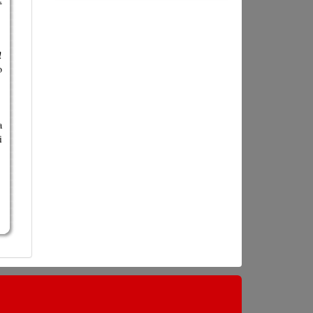
!
o
a
i