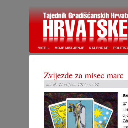
Skoči
na
glavni
sadržaj
VISTI
MOJE MIŠLJENJE
KALENDAR
POLITIK
Zvijezde za misec marc
utorak, 27 veljača, 2024 - 09:52
Bar
nis
cij
Zdr
pre