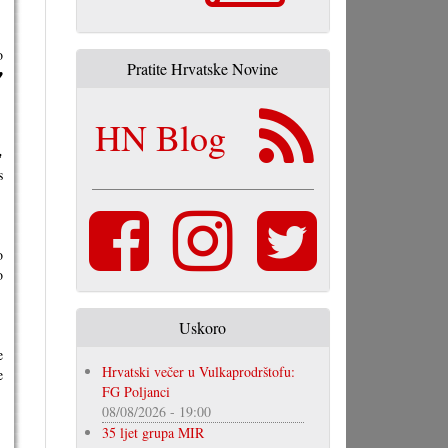
o
Pratite Hrvatske Novine
♥
HN Blog
☘
s
o
o
Uskoro
e
Hrvatski večer u Vulkaprodrštofu:
e
FG Poljanci
08/08/2026 - 19:00
35 ljet grupa MIR