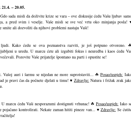
 21.4. – 20.05.
 Gdo sada misli da doživite krize se vara – ove diskusije ćedu Vašu ljubav sam
, a pred svim i veselje. Vaše misli se sve već vrtu oko minjanja posla! 
e smite ali dozvoliti da njihovi problemi nastaju Vaši!
ljudi. Kako ćedu se ova poznanstva razviti, je još potpuno otvoreno. 
jubljeni u uredu. U marcu ćete ali izgubiti fokus i neuredba i kaos ćedu Va
večevali. Pozovite Vaše prijatelje špontano na parti i opustite se!
i. Vašoj auri i šarmu se nijedan ne more suprotstaviti... ☘
Posao/uspjeh:
Iak
sad je pravi čas da počnete djelati u timu! ♥
Zdravlje:
Natura i frižak zrak jak
u.
... U marcu ćedu Vaši nesporazumi dostignuti vrhunac! ☘
Posao/uspjeh:
Iako s
e pojačano kontrolirati. Nekate zaman hititi pineze van... ♥
Zdravlje:
Se ćutit
ačitelja!