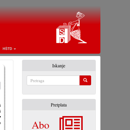
HŠTD
Iskanje
Pretraga
Pretplata
i
i
♥
Abo
o