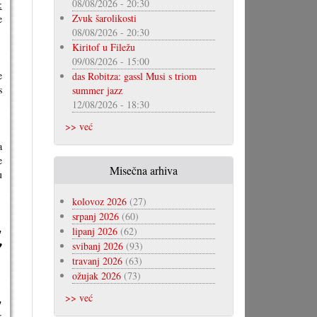
08/08/2026 - 20:30
:
Zvuk šarolikosti
e
08/08/2026 - 20:30
Kiritof u Filežu
09/08/2026 - 15:00
e
das Robitza: gassl Musi s triom
s
summer jazz
12/08/2026 - 18:30
>> već
a
e
Misečna arhiva
u
kolovoz 2026
(27)
srpanj 2026
(60)
☘
lipanj 2026
(62)
♥
svibanj 2026
(93)
travanj 2026
(63)
ožujak 2026
(73)
>> već
☘
: