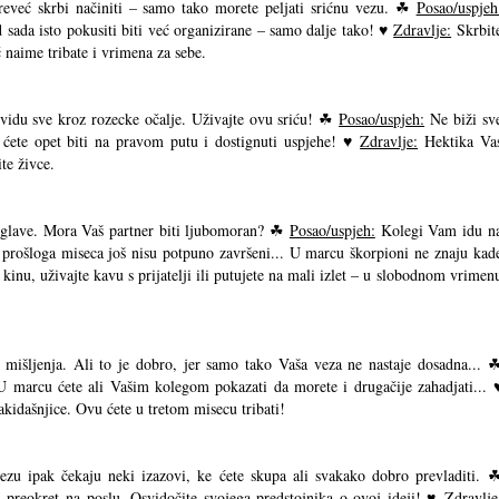
eveć skrbi načiniti – samo tako morete peljati srićnu vezu. ☘
Posao/uspjeh
sada isto pokusiti biti već organizirane – samo dalje tako! ♥
Zdravlje:
Skrbit
̌ naime tribate i vrimena za sebe.
du sve kroz rozecke očalje. Uživajte ovu sriću! ☘
Posao/uspjeh:
Ne biži sv
 ćete opet biti na pravom putu i dostignuti uspjehe! ♥
Zdravlje:
Hektika Va
ite živce.
glave. Mora Vaš partner biti ljubomoran? ☘
Posao/uspjeh:
Kolegi Vam idu n
i prošloga miseca još nisu potpuno završeni... U marcu škorpioni ne znaju kad
kinu, uživajte kavu s prijatelji ili putujete na mali izlet – u slobodnom vrimen
 mišljenja. Ali to je dobro, jer samo tako Vaša veza ne nastaje dosadna... 
U marcu ćete ali Vašim kolegom pokazati da morete i drugačije zahadjati... 
idašnjice. Ovu ćete u tretom misecu tribati!
u ipak čekaju neki izazovi, ke ćete skupa ali svakako dobro prevladiti. 
vi preokret na poslu. Osvidočite svojega predstojnika o ovoj ideji! ♥
Zdravlje