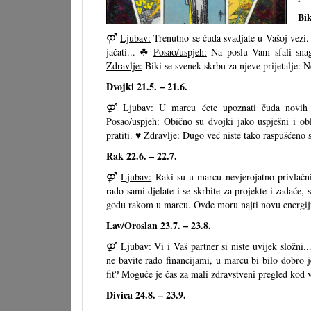
Bik
⚤
Ljubav:
Trenutno se čuda svadjate u Vašoj vezi.
jačati... ☘
Posao/uspjeh:
Na poslu Vam sfali snaga
Zdravlje:
Biki se svenek skrbu za njeve prijetalje: N
Dvojki 21.5. – 21.6.
⚤
Ljubav:
U marcu ćete upoznati čuda novih 
Posao/uspjeh:
Obično su dvojki jako uspješni i obl
pratiti. ♥
Zdravlje:
Dugo već niste tako raspušćeno s
Rak 22.6. – 22.7.
⚤
Ljubav:
Raki su u marcu nevjerojatno privlačn
rado sami djelate i se skrbite za projekte i zadaće, 
godu rakom u marcu. Ovde moru najti novu energij
Lav/Oroslan 23.7. – 23.8.
⚤
Ljubav:
Vi i Vaš partner si niste uvijek složni
ne bavite rado financijami, u marcu bi bilo dobro j
fit? Moguće je čas za mali zdravstveni pregled kod vr
Divica 24.8. – 23.9.