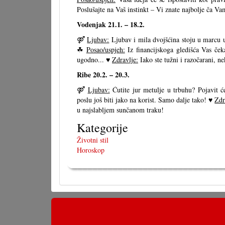
Poslušajte na Vaš instinkt – Vi znate najbolje ča V
Vodenjak 21.1. – 18.2.
⚤
Ljubav:
Ljubav i mila dvojšćina stoju u marcu 
☘
Posao/uspjeh:
Iz financijskoga gledišća Vas če
ugodno... ♥
Zdravlje:
Iako ste tužni i razočarani, ne
Ribe 20.2. – 20.3.
⚤
Ljubav:
Ćutite jur metulje u trbuhu? Pojavit ć
poslu još biti jako na korist. Samo dalje tako! ♥
Zdr
u najslabljem sunčanom traku!
Kategorije
Životni stil
Horoskop