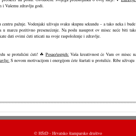
am i Vašemu zdravlju godi.
u centru pažnje. Vodenjaki uživaju svaku skupnu sekundu – a tako neka i bude
ka u marcu pozitivno presenećenje. Na poslu nasuprot ov misec neće biti tak
kate dati ovimi ćuti uticati na svoje raspoloženje i zdravlje.
edu se protulićni ćuti! ☘
Posao/uspjeh:
Vaša kreativnost će Vam ov misec n
avlje:
S novom motivacijom i energijom ćete štartati u protuliće. Ribe uživaju 
© HŠtD - Hrvatsko štamparsko društvo