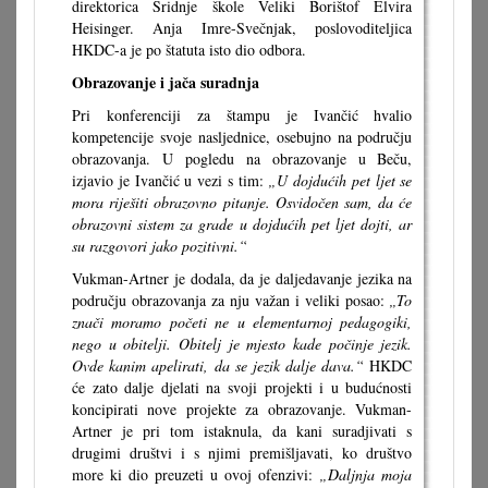
direktorica Sridnje škole Veliki Borištof Elvira
Heisinger. Anja Imre-Svečnjak, poslovoditeljica
HKDC-a je po štatuta isto dio odbora.
Obrazovanje i jača suradnja
Pri konferenciji za štampu je Ivančić hvalio
kompetencije svoje nasljednice, osebujno na području
obrazovanja. U pogledu na obrazovanje u Beču,
izjavio je Ivančić u vezi s tim:
„U dojdućih pet ljet se
mora riješiti obrazovno pitanje. Osvidočen sam, da će
obrazovni sistem za grade u dojdućih pet ljet dojti, ar
su razgovori jako pozitivni.“
Vukman-Artner je dodala, da je daljedavanje jezika na
području obrazovanja za nju važan i veliki posao:
„To
znači moramo početi ne u elementarnoj pedagogiki,
nego u obitelji. Obitelj je mjesto kade počinje jezik.
Ovde kanim apelirati, da se jezik dalje dava.“
HKDC
će zato dalje djelati na svoji projekti i u budućnosti
koncipirati nove projekte za obrazovanje. Vukman-
Artner je pri tom istaknula, da kani suradjivati s
drugimi društvi i s njimi premišljavati, ko društvo
more ki dio preuzeti u ovoj ofenzivi:
„Daljnja moja