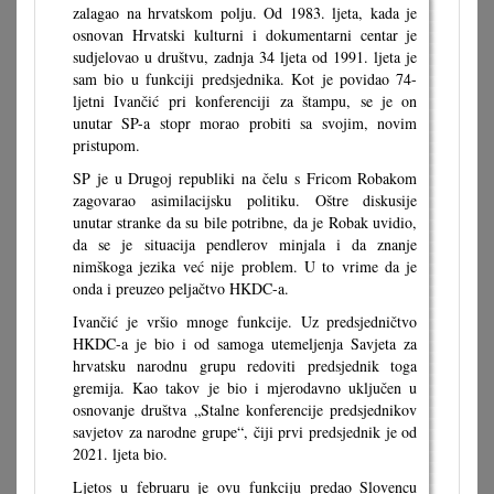
zalagao na hrvatskom polju. Od 1983. ljeta, kada je
osnovan Hrvatski kulturni i dokumentarni centar je
sudjelovao u društvu, zadnja 34 ljeta od 1991. ljeta je
sam bio u funkciji predsjednika. Kot je povidao 74-
ljetni Ivančić pri konferenciji za štampu, se je on
unutar SP-a stopr morao probiti sa svojim, novim
pristupom.
SP je u Drugoj republiki na čelu s Fricom Robakom
zagovarao asimilacijsku politiku. Oštre diskusije
unutar stranke da su bile potribne, da je Robak uvidio,
da se je situacija pendlerov minjala i da znanje
nimškoga jezika već nije problem. U to vrime da je
onda i preuzeo peljačtvo HKDC-a.
Ivančić je vršio mnoge funkcije. Uz predsjedničtvo
HKDC-a je bio i od samoga utemeljenja Savjeta za
hrvatsku narodnu grupu redoviti predsjednik toga
gremija. Kao takov je bio i mjerodavno uključen u
osnovanje društva „Stalne konferencije predsjednikov
savjetov za narodne grupe“, čiji prvi predsjednik je od
2021. ljeta bio.
Ljetos u februaru je ovu funkciju predao Slovencu