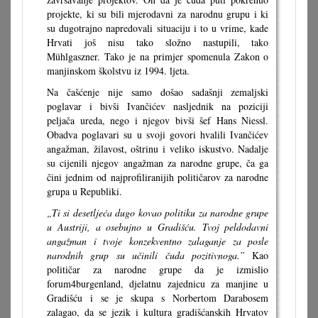
projekte, ki su bili mjerodavni za narodnu grupu i ki
su dugotrajno napredovali situaciju i to u vrime, kade
Hrvati još nisu tako složno nastupili, tako
Mühlgaszner. Tako je na primjer spomenula Zakon o
manjinskom školstvu iz 1994. ljeta.
Na čašćenje nije samo došao sadašnji zemaljski
poglavar i bivši Ivančićev nasljednik na poziciji
peljača ureda, nego i njegov bivši šef Hans Niessl.
Obadva poglavari su u svoji govori hvalili Ivančićev
angažman, žilavost, oštrinu i veliko iskustvo. Nadalje
su cijenili njegov angažman za narodne grupe, ča ga
čini jednim od najprofiliranijih političarov za narodne
grupa u Republiki.
„Ti si desetljeća dugo kovao politiku za narodne grupe
u Austriji, a osebujno u Gradišću. Tvoj peldodavni
angažman i tvoje konzekventno zalaganje za posle
narodnih grup su učinili čuda pozitivnoga.”
Kao
političar za narodne grupe da je izmislio
forum4burgenland, djelatnu zajednicu za manjine u
Gradišću i se je skupa s Norbertom Darabosem
zalagao, da se jezik i kultura gradišćanskih Hrvatov