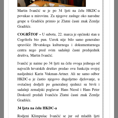
Martin Ivančić se je po 34 ljeti na čelu HKDC-a
povukao u mirovinu. Za njegove zasluge oko narodne
grupe u Gradišću primio je Zlatni časni znak Zemlje
Gradišće.
COGRŠTOF –
U subotu, 22. marca je općinski stan u
Cogrštofu bio pun. Uzrok nije bilo samo generalno
spravišće Hrvatskoga kulturnoga i dokumentarnoga
centra nego pred svim sadašnji časni predsjednik
društva, Martin Ivančić.
Ivančić je naime po 34 ljeti na čelu ovoga jednoga od
najvećih hrvatskih društav predao ovu funkciju svojoj
nasljednici Karin Vukman-Artner. Ali ne samo odbor
HKDC-a je častio njegovo dugoljetno djelovanje, u
svetačnoj dodjeli po generalnoj sjednici su bivši i
sadašnji zemaljski poglavar Hans Niessl i Hans Peter
Doskozil predali Ivančiću Zlatni časni znak Zemlje
Gradišće.
34 ljeta na čelu HKDC-a
Rodjeni Klimpušac Ivančić se jur od mladih ljeti