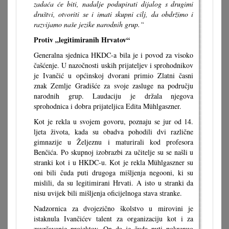
zadaća će biti, nadalje podupirati dijalog s drugimi
društvi, otvoriti se i imati skupni cilj, da obdržimo i
razvijamo naše jezike narodnih grup.“
Protiv „legitimiranih Hrvatov“
Generalna sjednica HKDC-a bila je i povod za visoko
čašćenje. U nazočnosti uskih prijateljev i sprohodnikov
je Ivančić u općinskoj dvorani primio Zlatni časni
znak Zemlje Gradišće za svoje zasluge na području
narodnih grup. Laudaciju je držala njegova
sprohodnica i dobra prijateljica Edita Mühlgaszner.
Kot je rekla u svojem govoru, poznaju se jur od 14.
ljeta života, kada su obadva pohodili dvi različne
gimnazije u Željeznu i maturirali kod profesora
Benčića. Po skupnoj izobrazbi za učitelje su se našli u
stranki kot i u HKDC-u. Kot je rekla Mühlgaszner su
oni bili čuda puti drugoga mišljenja negooni, ki su
mislili, da su legitimirani Hrvati. A isto u stranki da
nisu uvijek bili mišljenja oficijelnoga stava stranke.
Nadzornica za dvojezično školstvo u mirovini je
istaknula Ivančićev talent za organizaciju kot i za
završavanje projektov. On da je čuda puti pokrenuo