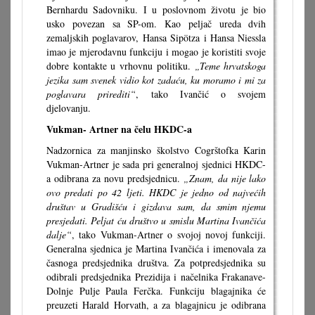
Bernhardu Sadovniku. I u poslovnom životu je bio
usko povezan sa SP-om. Kao peljač ureda dvih
zemaljskih poglavarov, Hansa Sipötza i Hansa Niessla
imao je mjerodavnu funkciju i mogao je koristiti svoje
dobre kontakte u vrhovnu politiku.
„Teme hrvatskoga
jezika sam svenek vidio kot zadaću, ku moramo i mi za
poglavara prirediti“
, tako Ivančić o svojem
djelovanju.
Vukman- Artner na čelu HKDC-a
Nadzornica za manjinsko školstvo Cogrštofka Karin
Vukman-Artner je sada pri generalnoj sjednici HKDC-
a odibrana za novu predsjednicu.
„Znam, da nije lako
ovo predati po 42 ljeti. HKDC je jedno od najvećih
društav u Gradišću i gizdava sam, da smim njemu
presjedati. Peljat ću društvo u smislu Martina Ivančića
dalje“
, tako Vukman-Artner o svojoj novoj funkciji.
Generalna sjednica je Martina Ivančića i imenovala za
časnoga predsjednika društva. Za potpredsjednika su
odibrali predsjednika Prezidija i načelnika Frakanave-
Dolnje Pulje Paula Ferčka. Funkciju blagajnika će
preuzeti Harald Horvath, a za blagajnicu je odibrana