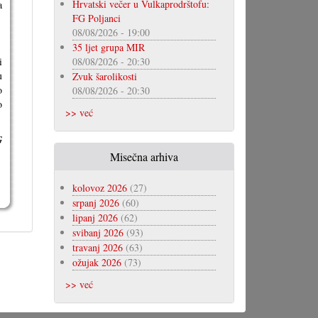
Hrvatski večer u Vulkaprodrštofu:
a
FG Poljanci
08/08/2026 - 19:00
35 ljet grupa MIR
i
08/08/2026 - 20:30
u
Zvuk šarolikosti
o
08/08/2026 - 20:30
o
>> već
G
Misečna arhiva
kolovoz 2026
(27)
srpanj 2026
(60)
lipanj 2026
(62)
svibanj 2026
(93)
travanj 2026
(63)
ožujak 2026
(73)
>> već