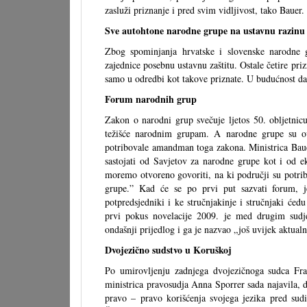
zasluži priznanje i pred svim vidljivost, tako Bauer.
Sve autohtone narodne grupe na ustavnu razinu
Zbog spominjanja hrvatske i slovenske narodne
zajednice posebnu ustavnu zaštitu. Ostale četire pr
samo u odredbi kot takove priznate. U budućnost d
Forum narodnih grup
Zakon o narodni grup svečuje ljetos 50. obljetnicu
težišće narodnim grupam. A narodne grupe su o
potribovale amandman toga zakona. Ministrica Bauer
sastojati od Savjetov za narodne grupe kot i od ek
moremo otvoreno govoriti, na ki područji su potri
grupe.” Kad će se po prvi put sazvati forum, je 
potpredsjedniki i ke stručnjakinje i stručnjaki ćedu
prvi pokus novelacije 2009. je med drugim sudje
ondašnji prijedlog i ga je nazvao „još uvijek aktual
Dvojezično sudstvo u Koruškoj
Po umirovljenju zadnjega dvojezičnoga sudca Fran
ministrica pravosudja Anna Sporrer sada najavila, da
pravo – pravo korišćenja svojega jezika pred sudi