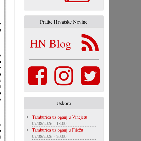
Pratite Hrvatske Novine
e
u
HN Blog
o
a
e
a
e
i
a
o
Uskoro
Tamburica uz oganj u Vincjetu
07/08/2026 - 18:00
e
Tamburica uz oganj u Filežu
o
07/08/2026 - 20:00
i