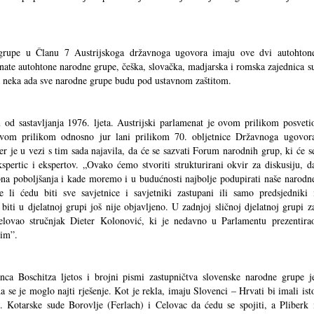
 grupe u Članu 7 Austrijskoga državnoga ugovora imaju ove dvi autohton
iznate autohtone narodne grupe, češka, slovačka, madjarska i romska zajednica s
a neka ada sve narodne grupe budu pod ustavnom zaštitom.
 od sastavljanja 1976. ljeta. Austrijski parlamenat je ovom prilikom posveti
vom prilikom odnosno jur lani prilikom 70. obljetnice Državnoga ugovor
 je u vezi s tim sada najavila, da će se sazvati Forum narodnih grup, ki će s
spertic i ekspertov. „Ovako ćemo stvoriti strukturirani okvir za diskusiju, d
bna poboljšanja i kade moremo i u budućnosti najbolje podupirati naše narodn
li ćedu biti sve savjetnice i savjetniki zastupani ili samo predsjedniki 
 biti u djelatnoj grupi još nije objavljeno. U zadnjoj sličnoj djelatnoj grupi z
lovao stručnjak Dieter Kolonović, ki je nedavno u Parlamentu prezentira
nim”.
ca Boschitza ljetos i brojni pismi zastupničtva slovenske narodne grupe j
 se je moglo najti rješenje. Kot je rekla, imaju Slovenci – Hrvati bi imali ist
. Kotarske sude Borovlje (Ferlach) i Celovac da ćedu se spojiti, a Pliberk 