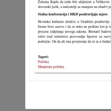
Železna Kapla da ćedu biti uključeni u Velikovec 
slovenski jezik, a naticatelji sa znanjem na obadvi je
Stalna konferencija i HKD pozdravljaju mjere
Hrvatsko kulturno društvo u Gradišću pozdravlja 
forum brzo sazove i da se neka ne prekinu kot je to
procesu izdjelanja novoga zakona. Bernard Sadovn
ističe trud ministrice pravosudja Sporrer za razv
područje. On da ali ima povjerenje da će se u budućno
Tagovi:
Politika
Manjinska politika