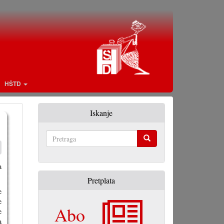
HŠTD
Iskanje
Pretraga
a
Pretplata
e
e
Abo
e
a