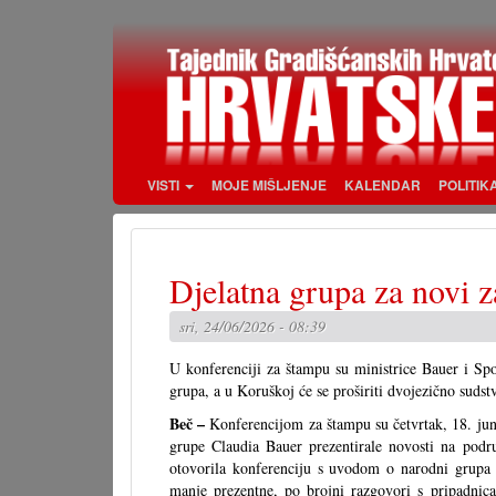
Skoči
na
glavni
sadržaj
VISTI
MOJE MIŠLJENJE
KALENDAR
POLITIK
Djelatna grupa za novi 
sri, 24/06/2026 - 08:39
U konferenciji za štampu su ministrice Bauer i Spo
grupa, a u Koruškoj će se proširiti dvojezično sudst
Beč –
Konferencijom za štampu su četvrtak, 18. juni
grupe Claudia Bauer prezentirale novosti na podru
otovorila konferenciju s uvodom o narodni grupa i
manje prezentne, po brojni razgovori s pripadnica