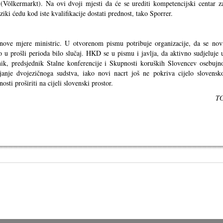
(Völkermarkt). Na ovi dvoji mjesti da će se urediti kompetencijski centar z
ziki ćedu kod iste kvalifikacije dostati prednost, tako Sporrer.
nove mjere ministric. U otvorenom pismu potribuje organizacije, da se nov
 u prošli perioda bilo slučaj. HKD se u pismu i javlja, da aktivno sudjeluje 
ik, predsjednik Stalne konferencije i Skupnosti koruških Slovencev osebujn
ijanje dvojezičnoga sudstva, iako novi nacrt još ne pokriva cijelo slovensk
sti proširiti na cijeli slovenski prostor.
T