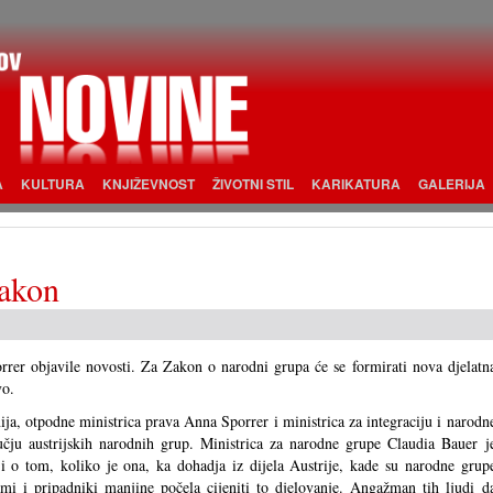
A
KULTURA
KNJIŽEVNOST
ŽIVOTNI STIL
KARIKATURA
GALERIJA
zakon
rrer objavile novosti. Za Zakon o narodni grupa će se formirati nova djelatn
vo.
ja, otpodne ministrica prava Anna Sporrer i ministrica za integraciju i narodn
čju austrijskih narodnih grup. Ministrica za narodne grupe Claudia Bauer j
 o tom, koliko je ona, ka dohadja iz dijela Austrije, kade su narodne grup
mi i pripadniki manjine počela cijeniti to djelovanje. Angažman tih ljudi d