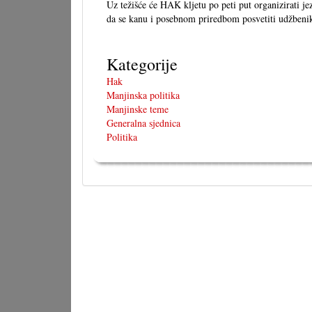
Uz težišće će HAK kljetu po peti put organizirati j
da se kanu i posebnom priredbom posvetiti udžbeniku
Kategorije
Hak
Manjinska politika
Manjinske teme
Generalna sjednica
Politika