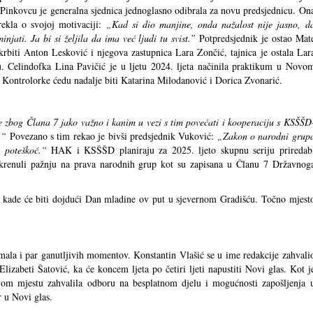
 Pinkovcu je generalna sjednica jednoglasno odibrala za novu predsjednicu. On
rekla o svojoj motivaciji:
„Kad si dio manjine, onda nažalost nije jasno, d
injati. Ja bi si željila da ima već ljudi tu svist.”
Potpredsjednik je ostao Mat
krbiti Anton Lesković i njegova zastupnica Lara Zončić, tajnica je ostala Lar
 Celindofka Lina Pavičić je u ljetu 2024. ljeta načinila praktikum u Novo
Kontrolorke ćedu nadalje biti Katarina Milodanović i Dorica Zvonarić.
e zbog Člana 7 jako važno i kanim u vezi s tim povećati i kooperaciju s KSŠŠD
.“
Povezano s tim rekao je bivši predsjednik Vuković:
„Zakon o narodni grup
 poteškoć.“
HAK i KSŠŠD planiraju za 2025. ljeto skupnu seriju priredab
okrenuli pažnju na prava narodnih grup kot su zapisana u Članu 7 Državnog
, kade će biti dojdući Dan mladine ov put u sjevernom Gradišću. Točno mjest
ala i par ganutljivih momentov. Konstantin Vlašić se u ime redakcije zahvali
izabeti Šatović, ka će koncem ljeta po četiri ljeti napustiti Novi glas. Kot j
m mjestu zahvalila odboru na besplatnom djelu i mogućnosti zapošljenja 
r u Novi glas.