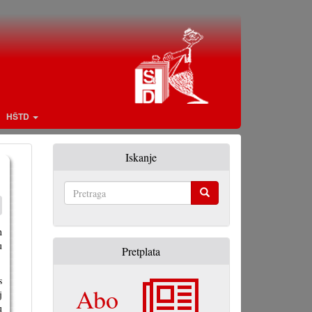
HŠTD
Iskanje
Pretraga
n
u
Pretplata
s
Abo
j
u