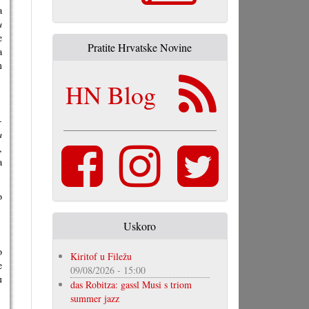
a
a
e
Pratite Hrvatske Novine
a
m
HN Blog
-
a
,
a
o
Uskoro
o
Kiritof u Filežu
e
09/08/2026 - 15:00
u
das Robitza: gassl Musi s triom
summer jazz