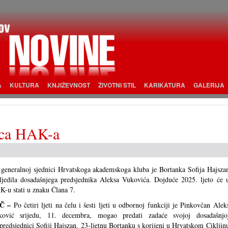
A
KULTURA
KNJIŽEVNOST
ŽIVOTNI STIL
KARIKATURA
GALERIJA
ica HAK-a
generalnoj sjednici Hrvatskoga akademskoga kluba je Bortanka Sofija Hajsza
ljedila dosadašnjega predsjednika Aleksa Vukovića. Dojduće 2025. ljeto će 
-u stati u znaku Člana 7.
Č –
Po četiri ljeti na čelu i šesti ljeti u odbornoj funkciji je Pinkovčan Alek
ković srijedu, 11. decembra, mogao predati zadaće svojoj dosadašnjo
predsjednici Sofiji Hajszan. 23-ljetnu Bortanku s korijeni u Hrvatskom Cikljin