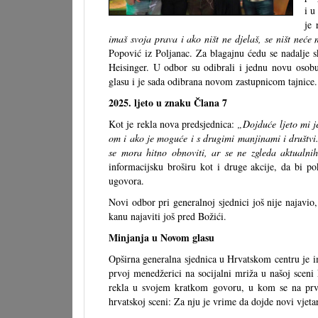
i u
je 
imaš svoja prava i ako ništ ne djelaš, se ništ neće m
Popović iz Poljanac. Za blagajnu ćedu se nadalje s
Heisinger. U odbor su odibrali i jednu novu osobu.
glasu i je sada odibrana novom zastupnicom tajnice. 
2025. ljeto u znaku Člana 7
Kot je rekla nova predsjednica:
„Dojduće ljeto mi j
om i ako je moguće i s drugimi manjinami i društvi
se mora hitno obnoviti, ar se ne zgleda aktualnih
informacijsku broširu kot i druge akcije, da bi p
ugovora.
Novi odbor pri generalnoj sjednici još nije najavio
kanu najaviti još pred Božići.
Minjanja u Novom glasu
Opširna generalna sjednica u Hrvatskom centru je im
prvoj menedžerici na socijalni mriža u našoj sceni El
rekla u svojem kratkom govoru, u kom se na prvo
hrvatskoj sceni: Za nju je vrime da dojde novi vjeta