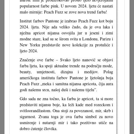
popularnost farbe pink. U novom 2024. ljetu će nastati
malo mirnije: Peach Fuzz se zove nova trend farba!
Institut farbov Pantone je izabrao Peach Fuzz kot boju
2024. ljeta. Nije ada veliko čudo, da je ova laka i
nježna apricot nijansa osvojila jur u jeseni i zimi
modne staze, kad su se širom svita u Londonu, Parizu i
New Yorku predstavile nove kolekcije za protuliće i
ljeto 2024.
Značenje ove farbe – Svako ljeto nanovič se objavi
farba ljeta, ka spoji aktualne trende na području mode,
beauty, umjetnosti, dizajna i medijov. Polag
američkoga instituta farbov Pantone je ljetošnja boja
Peach Fuzz „meka i samitna nijansa apricota, čija aura
godi našemu srcu, našoj duši i našemu tijelu”.
Gdo sada ne zna točno, ka farba je apricot, ta si more
predstaviti nijansu boje, ka leži kade med rozeckom i
svitloorandžastom. Ona stoji za povezanost, mir, skrb i
sigurnost. Zvana toga je ova farba simbol za novo
usmirenje i nutarnji mir i tako pozitivno utiče na
dobro ćutenje človika.