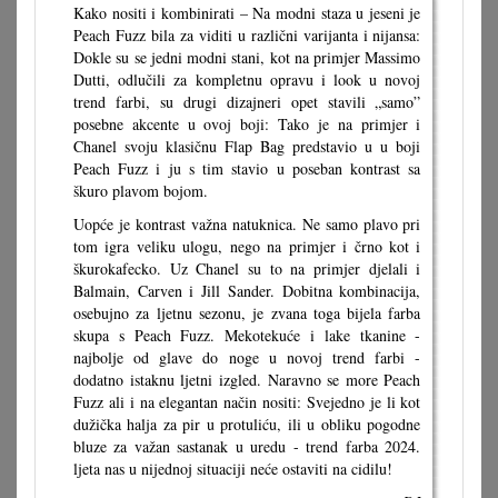
Kako nositi i kombinirati – Na modni staza u jeseni je
Peach Fuzz bila za viditi u različni varijanta i nijansa:
Dokle su se jedni modni stani, kot na primjer Massimo
Dutti, odlučili za kompletnu opravu i look u novoj
trend farbi, su drugi dizajneri opet stavili „samo”
posebne akcente u ovoj boji: Tako je na primjer i
Chanel svoju klasičnu Flap Bag predstavio u u boji
Peach Fuzz i ju s tim stavio u poseban kontrast sa
škuro plavom bojom.
Uopće je kontrast važna natuknica. Ne samo plavo pri
tom igra veliku ulogu, nego na primjer i črno kot i
škurokafecko. Uz Chanel su to na primjer djelali i
Balmain, Carven i Jill Sander. Dobitna kombinacija,
osebujno za ljetnu sezonu, je zvana toga bijela farba
skupa s Peach Fuzz. Mekotekuće i lake tkanine -
najbolje od glave do noge u novoj trend farbi -
dodatno istaknu ljetni izgled. Naravno se more Peach
Fuzz ali i na elegantan način nositi: Svejedno je li kot
dužička halja za pir u protuliću, ili u obliku pogodne
bluze za važan sastanak u uredu - trend farba 2024.
ljeta nas u nijednoj situaciji neće ostaviti na cidilu!