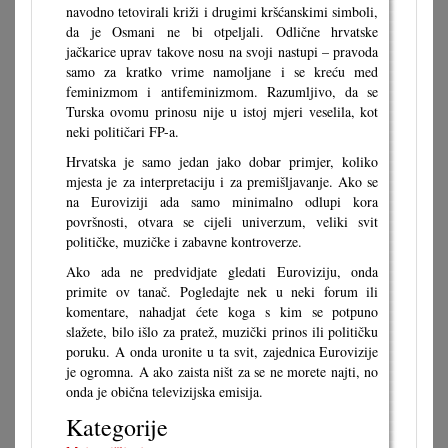
navodno tetovirali križi i drugimi kršćanskimi simboli,
da je Osmani ne bi otpeljali. Odlične hrvatske
jačkarice uprav takove nosu na svoji nastupi – pravoda
samo za kratko vrime namoljane i se kreću med
feminizmom i antifeminizmom. Razumljivo, da se
Turska ovomu prinosu nije u istoj mjeri veselila, kot
neki političari FP-a.
Hrvatska je samo jedan jako dobar primjer, koliko
mjesta je za interpretaciju i za premišljavanje. Ako se
na Euroviziji ada samo minimalno odlupi kora
površnosti, otvara se cijeli univerzum, veliki svit
političke, muzičke i zabavne kontroverze.
Ako ada ne predvidjate gledati Euroviziju, onda
primite ov tanač. Pogledajte nek u neki forum ili
komentare, nahadjat ćete koga s kim se potpuno
slažete, bilo išlo za pratež, muzički prinos ili političku
poruku. A onda uronite u ta svit, zajednica Eurovizije
je ogromna. A ako zaista ništ za se ne morete najti, no
onda je obična televizijska emisija.
Kategorije