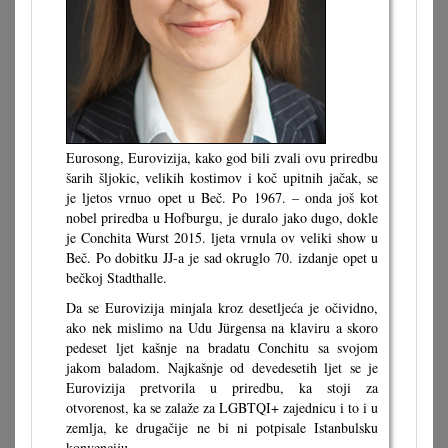
Eurosong, Eurovizija, kako god bili zvali ovu priredbu
šarih šljokic, velikih kostimov i koč upitnih jačak, se
je ljetos vrnuo opet u Beč. Po 1967. – onda još kot
nobel priredba u Hofburgu, je duralo jako dugo, dokle
je Conchita Wurst 2015. ljeta vrnula ov veliki show u
Beč. Po dobitku JJ-a je sad okruglo 70. izdanje opet u
bečkoj Stadthalle.
Da se Eurovizija minjala kroz desetljeća je očividno,
ako nek mislimo na Udu Jürgensa na klaviru a skoro
pedeset ljet kašnje na bradatu Conchitu sa svojom
jakom baladom. Najkašnje od devedesetih ljet se je
Eurovizija pretvorila u priredbu, ka stoji za
otvorenost, ka se zalaže za LGBTQI+ zajednicu i to i u
zemlja, ke drugačije ne bi ni potpisale Istanbulsku
konvenciju.