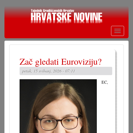
Skoči
na
glavni
sadržaj
Toggle
navigati
Zač gledati Euroviziju?
petak, 15 svibanj, 2026 - 07:11
EC,