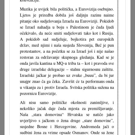
Muzika je uvijek bila politička, a Eurovizija osebujno.
Ljetos je priredba dobila još daljnju razinu naime
pitanje oko sudjelovanja Izraela na Euroviziji. Pokidob
se Izrael nahadja u boju s Palestinom je čuda ljudi
očekivalo, da neće smiti sudjelovati tako kot i Rusija.
A pokidob sad sudjeluje, bojkotira pet europskih
držav, med njimi i naša susjeda Slovenija, Beč je pun
protestantov, a na početku se za Izrael još i nije našao
restoran za održavanje skupnoga gledanja. Kad se je
onda javila kantina u MQ-u triba ta – kot i pravoda sve
druge izraelske delegacije – stalnu sigurnosnu zaštitu.
Izraelski jačkar je probao uz zvuke „buuu”, da bi jur
unajpr znao ča ga čeka. Završit će ta performans onda
u vikanju za i protiv Izraela. Svitska politika sužena na
pozornicu Eurovizije.
Ali nisu samo političke okolnosti zanimljive, i
nekoliko jačak daje čuda mjesta za premišljavanje.
Naša „stara domovina“ Hrvatska se natiče jako
uvjerljivo s jačkom o žena druge „stare domovine”,
susjedne Bosne i Hercegovine. Andromeda jači o
sudbini žena za vrime opsade Osmanov. Onde su žene