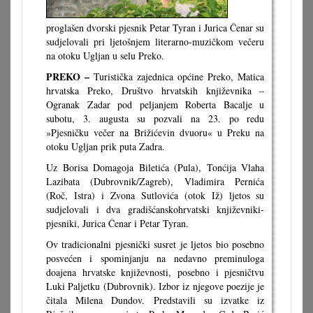
proglašen dvorski pjesnik Petar Tyran i Jurica Čenar su
sudjelovali pri ljetošnjem literarno-muzičkom večeru
na otoku Ugljan u selu Preko.
PREKO –
Turistička zajednica općine Preko, Matica
hrvatska Preko, Društvo hrvatskih književnika –
Ogranak Zadar pod peljanjem Roberta Bacalje u
subotu, 3. augusta su pozvali na 23. po redu
»Pjesničku večer na Brižićevin dvuoru« u Preku na
otoku Ugljan prik puta Zadra.
Uz Borisa Domagoja Biletića (Pula), Tonćija Vlaha
Lazibata (Dubrovnik/Zagreb), Vladimira Pernića
(Roč, Istra) i Zvona Sutlovića (otok Iž) ljetos su
sudjelovali i dva gradišćanskohrvatski književniki-
pjesniki, Jurica Čenar i Petar Tyran.
Ov tradicionalni pjesnički susret je ljetos bio posebno
posvećen i spominjanju na nedavno preminuloga
doajena hrvatske književnosti, posebno i pjesničtvu
Luki Paljetku (Dubrovnik). Izbor iz njegove poezije je
čitala Milena Dundov. Predstavili su izvatke iz