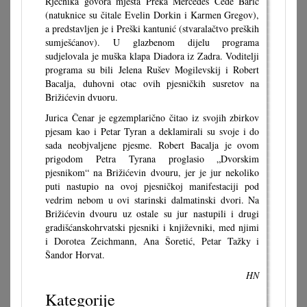
Rječnika govora mjesta Preka Mercedes Cede Barić
(natuknice su čitale Evelin Dorkin i Karmen Gregov),
a predstavljen je i Preški kantunić (stvaralačtvo preških
sumješćanov). U glazbenom dijelu programa
sudjelovala je muška klapa Diadora iz Zadra. Voditelji
programa su bili Jelena Rušev Mogilevskij i Robert
Bacalja, duhovni otac ovih pjesničkih susretov na
Brižićevin dvuoru.
Jurica Čenar je egzemplarično čitao iz svojih zbirkov
pjesam kao i Petar Tyran a deklamirali su svoje i do
sada neobjvaljene pjesme. Robert Bacalja je ovom
prigodom Petra Tyrana proglasio „Dvorskim
pjesnikom“ na Brižićevin dvouru, jer je jur nekoliko
puti nastupio na ovoj pjesničkoj manifestaciji pod
vedrim nebom u ovi starinski dalmatinski dvori. Na
Brižićevin dvouru uz ostale su jur nastupili i drugi
gradišćanskohrvatski pjesniki i književniki, med njimi
i Dorotea Zeichmann, Ana Šoretić, Petar Tažky i
Šandor Horvat.
HN
Kategorije