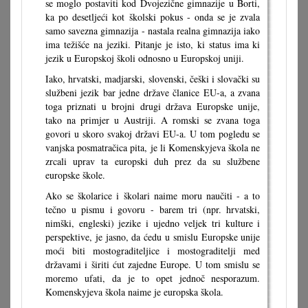
se moglo postaviti kod Dvojezične gimnazije u Borti,
ka po desetljeći kot školski pokus - onda se je zvala
samo savezna gimnazija - nastala realna gimnazija iako
ima težišće na jeziki. Pitanje je isto, ki status ima ki
jezik u Europskoj školi odnosno u Europskoj uniji.
Iako, hrvatski, madjarski, slovenski, češki i slovački su
službeni jezik bar jedne države članice EU-a, a zvana
toga priznati u brojni drugi država Europske unije,
tako na primjer u Austriji. A romski se zvana toga
govori u skoro svakoj državi EU-a. U tom pogledu se
vanjska posmatračica pita, je li Komenskyjeva škola ne
zrcali uprav ta europski duh prez da su službene
europske škole.
Ako se školarice i školari naime moru naučiti - a to
tečno u pismu i govoru - barem tri (npr. hrvatski,
nimški, engleski) jezike i ujedno veljek tri kulture i
perspektive, je jasno, da ćedu u smislu Europske unije
moći biti mostograditeljice i mostograditelji med
državami i širiti ćut zajedne Europe. U tom smislu se
moremo ufati, da je to opet jednoč nesporazum.
Komenskyjeva škola naime je europska škola.