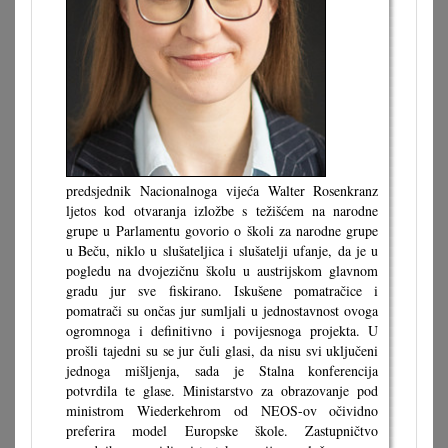
predsjednik Nacionalnoga vijeća Walter Rosenkranz
ljetos kod otvaranja izložbe s težišćem na narodne
grupe u Parlamentu govorio o školi za narodne grupe
u Beču, niklo u slušateljica i slušatelji ufanje, da je u
pogledu na dvojezičnu školu u austrijskom glavnom
gradu jur sve fiskirano. Iskušene pomatračice i
pomatrači su ončas jur sumljali u jednostavnost ovoga
ogromnoga i definitivno i povijesnoga projekta. U
prošli tajedni su se jur čuli glasi, da nisu svi uključeni
jednoga mišljenja, sada je Stalna konferencija
potvrdila te glase. Ministarstvo za obrazovanje pod
ministrom Wiederkehrom od NEOS-ov očividno
preferira model Europske škole. Zastupničtvo