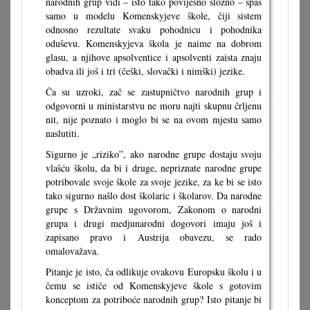
narodnih grup vidi – isto tako povijesno složno – spas
samo u modelu Komenskyjeve škole, čiji sistem
odnosno rezultate svaku pohodnicu i pohodnika
oduševu. Komenskyjeva škola je naime na dobrom
glasu, a njihove apsolventice i apsolventi zaista znaju
obadva ili još i tri (češki, slovački i nimški) jezike.
Ča su uzroki, zač se zastupničtvo narodnih grup i
odgovorni u ministarstvu ne moru najti skupnu črljenu
nit, nije poznato i moglo bi se na ovom mjestu samo
naslutiti.
Sigurno je „riziko”, ako narodne grupe dostaju svoju
vlašću školu, da bi i druge, nepriznate narodne grupe
potribovale svoje škole za svoje jezike, za ke bi se isto
tako sigurno našlo dost školaric i školarov. Da narodne
grupe s Državnim ugovorom, Zakonom o narodni
grupa i drugi medjunarodni dogovori imaju još i
zapisano pravo i Austrija obavezu, se rado
omalovažava.
Pitanje je isto, ča odlikuje ovakovu Europsku školu i u
čemu se ističe od Komenskyjeve škole s gotovim
konceptom za potriboće narodnih grup? Isto pitanje bi