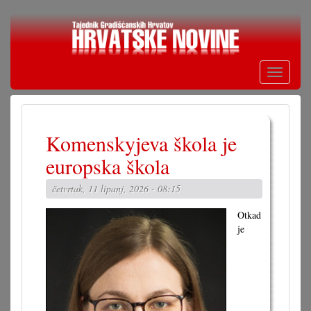
Skoči
na
glavni
sadržaj
Toggle
navigati
Komenskyjeva škola je
europska škola
četvrtak, 11 lipanj, 2026 - 08:15
Otkad
je