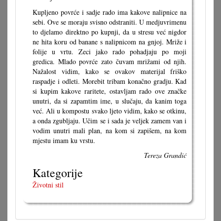
Kupljeno povrće i sadje rado ima kakove nalipnice na
sebi. Ove se moraju svisno odstraniti. U medjuvrimenu
to djelamo direktno po kupnji, da u stresu već nigdor
ne hita koru od banane s nalipnicom na gnjoj. Mriže i
folije u vrtu. Zeci jako rado pohadjaju po moji
gredica. Mlado povrće zato čuvam mrižami od njih.
Nažalost vidim, kako se ovakov materijal friško
raspadje i odleti. Morebit tribam konačno gradju. Kad
si kupim kakove raritete, ostavljam rado ove značke
unutri, da si zapamtim ime, u slučaju, da kanim toga
već. Ali u kompostu svako ljeto vidim, kako se otkinu,
a onda zgubljaju. Učim se i sada je veljek zamem van i
vodim unutri mali plan, na kom si zapišem, na kom
mjestu imam ku vrstu.
Tereza Grandić
Kategorije
Životni stil