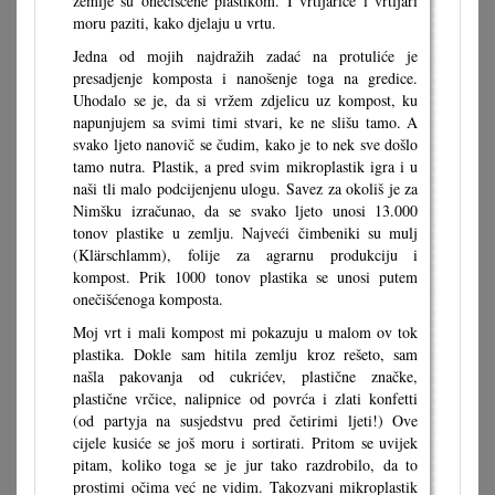
zemlje su onečišćene plastikom. I vrtljarice i vrtljari
moru paziti, kako djelaju u vrtu.
Jedna od mojih najdražih zadać na protuliće je
presadjenje komposta i nanošenje toga na gredice.
Uhodalo se je, da si vržem zdjelicu uz kompost, ku
napunjujem sa svimi timi stvari, ke ne slišu tamo. A
svako ljeto nanovič se čudim, kako je to nek sve došlo
tamo nutra. Plastik, a pred svim mikroplastik igra i u
naši tli malo podcijenjenu ulogu. Savez za okoliš je za
Nimšku izračunao, da se svako ljeto unosi 13.000
tonov plastike u zemlju. Najveći čimbeniki su mulj
(Klärschlamm), folije za agrarnu produkciju i
kompost. Prik 1000 tonov plastika se unosi putem
onečišćenoga komposta.
Moj vrt i mali kompost mi pokazuju u malom ov tok
plastika. Dokle sam hitila zemlju kroz rešeto, sam
našla pakovanja od cukrićev, plastične značke,
plastične vrčice, nalipnice od povrća i zlati konfetti
(od partyja na susjedstvu pred četirimi ljeti!) Ove
cijele kusiće se još moru i sortirati. Pritom se uvijek
pitam, koliko toga se je jur tako razdrobilo, da to
prostimi očima već ne vidim. Takozvani mikroplastik