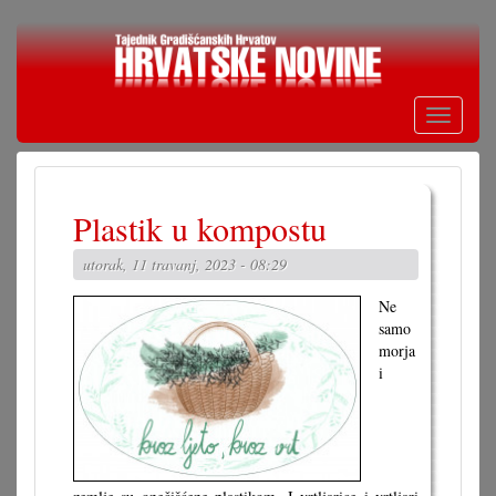
Skoči
na
glavni
sadržaj
Toggle
navigati
Plastik u kompostu
utorak, 11 travanj, 2023 - 08:29
Ne
samo
morja
i