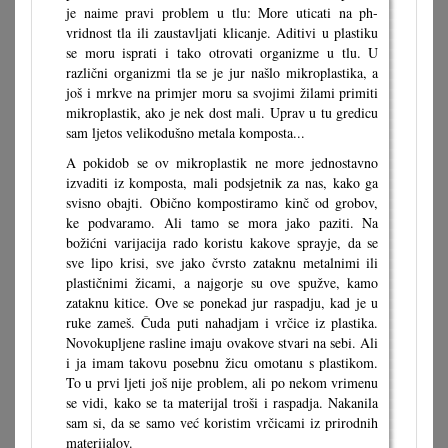
je naime pravi problem u tlu: More uticati na ph-
vridnost tla ili zaustavljati klicanje. Aditivi u plastiku
se moru isprati i tako otrovati organizme u tlu. U
različni organizmi tla se je jur našlo mikroplastika, a
još i mrkve na primjer moru sa svojimi žilami primiti
mikroplastik, ako je nek dost mali. Uprav u tu gredicu
sam ljetos velikodušno metala komposta...
A pokidob se ov mikroplastik ne more jednostavno
izvaditi iz komposta, mali podsjetnik za nas, kako ga
svisno obajti. Obično kompostiramo kinč od grobov,
ke podvaramo. Ali tamo se mora jako paziti. Na
božićni varijacija rado koristu kakove sprayje, da se
sve lipo krisi, sve jako čvrsto zataknu metalnimi ili
plastičnimi žicami, a najgorje su ove spužve, kamo
zataknu kitice. Ove se ponekad jur raspadju, kad je u
ruke zameš. Čuda puti nahadjam i vrčice iz plastika.
Novokupljene rasline imaju ovakove stvari na sebi. Ali
i ja imam takovu posebnu žicu omotanu s plastikom.
To u prvi ljeti još nije problem, ali po nekom vrimenu
se vidi, kako se ta materijal troši i raspadja. Nakanila
sam si, da se samo već koristim vrčicami iz prirodnih
materijalov.