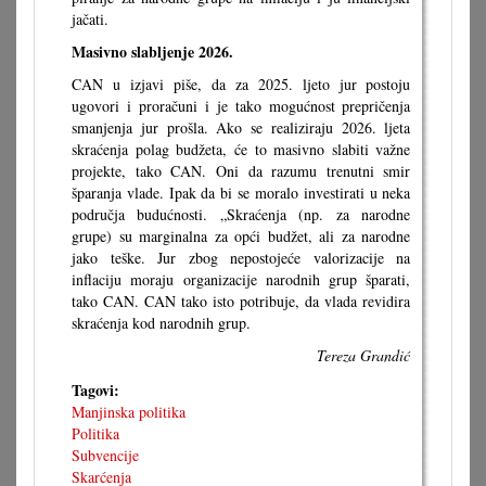
jačati.
Masivno slabljenje 2026.
CAN u izjavi piše, da za 2025. ljeto jur postoju
ugovori i proračuni i je tako mogućnost prepričenja
smanjenja jur prošla. Ako se realiziraju 2026. ljeta
skraćenja polag budžeta, će to masivno slabiti važne
projekte, tako CAN. Oni da razumu trenutni smir
šparanja vlade. Ipak da bi se moralo investirati u neka
područja budućnosti. „Skraćenja (np. za narodne
grupe) su marginalna za opći budžet, ali za narodne
jako teške. Jur zbog nepostojeće valorizacije na
inflaciju moraju organizacije narodnih grup šparati,
tako CAN. CAN tako isto potribuje, da vlada revidira
skraćenja kod narodnih grup.
Tereza Grandić
Tagovi:
Manjinska politika
Politika
Subvencije
Skarćenja