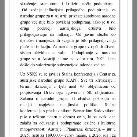
skraćenje „sramotom“ i kritizira način podupiranja:
„Od zadnje inflacijske prilagodbe podupiranja za
narodne grupe za u Austriji priznate autohtone narodne
grupe već nije bilo povišenj podupiranj, iako je u svi
drugi područji austrijskoga društva bilo
prilagodjavanje na inflaciju. Od javne službe do
djelačev i namješćenih svagdir je bilo prilagodjavanja
plaće na inflaciju. Za narodne grupe ov opći društveni
sistem očividno ne valja.“ Podupiranje za narodne
grupe se u Austriji naime ne valorizira. 2021. ljeta
došlo do valorizacije subvencijov, odonda već ne.
Uz NSKS su se javili i Stalna konferencija i Centar za
austrijske narodne grupe (CAN). Sve tri kritiziraju i
termin skraćenja u ljeti med 70. obljetnicom od
potpisivanja Državnoga ugovora i 50. obljetnicom
Zakona o narodni grupa, ki obadva pokazuju na
manjak uspješne manjinske politike. Stalna
konferencija s predsjednikom Bernardom Sadovnikom
piše o teškom udaru u obrazu onih, ki se svaki dan
zalažu za očuvanje i podupiranje jezične i kulturne
mnogovrsnosti Austrije: „Planirana skraćenja – jur u
2025. ljetu za 189.000,– eurov manje, a 2026. još i za