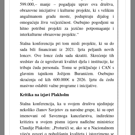
599.000,– manje – pogadjaju uprav ova društva,
obrazovne inicijative i kulturne projekte, ki s velikim
angažmanom gradu moste, podupiraju dijalog i
omogućuju živu većjezičnost. Osebujno pogodjeni su
hitno potribni projekti za jezično potpomaganje i
interkulturne obrazovne projekte.“
Stalna konferencija pri tom misli projekte, ki su do
sada bili financirani iz 2021. ljeta peljanih novih
loncev. Ove lonce ćedu sada skratiti. Skrećenje tih
sredstav da će ugrožavati kvalitet djela i institucije, ke
tribaju čuda personala. Tomu se priključuje i CAN s
glavnim tajnikom Jožijem Buranićem. Osebujno
skraćenja od kih 600.000€ u 2026. ljetu da ćedu
masivno oslabiti važne programe i inicijative.
Kritika na izjavi Plakholm
Stalna konferencija, ka u svojem društvu ujedinjuje
nekoliko članov Savjetov za narodne grupe, ki su opet
imenovani od Saveznoga kancelarstva, indirektno
kritizira u svojem pismu izjavu nadležne ministrice
Claudije Plakolm: „Proturiči se, ako se u Nacionalnom
vijeću govori o poboljšanju kvaliteta i istovrimeno se