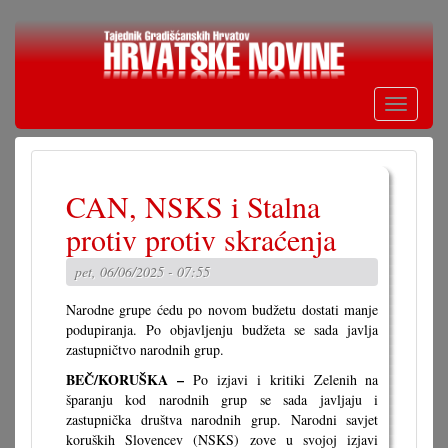
Skoči
na
glavni
sadržaj
Toggle
navigati
CAN, NSKS i Stalna
protiv protiv skraćenja
pet, 06/06/2025 - 07:55
Narodne grupe ćedu po novom budžetu dostati manje
podupiranja. Po objavljenju budžeta se sada javlja
zastupničtvo narodnih grup.
BEČ/KORUŠKA –
Po izjavi i kritiki Zelenih na
šparanju kod narodnih grup se sada javljaju i
zastupnička društva narodnih grup. Narodni savjet
koruških Slovencev (NSKS) zove u svojoj izjavi