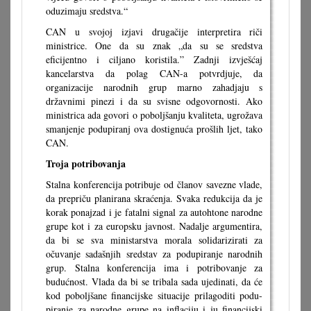
oduzimaju sredstva.“
CAN u svojoj izjavi drugačije interpretira riči
ministrice. One da su znak „da su se sredstva
eficijentno i ciljano koristila.” Zadnji izvješćaj
kancelarstva da polag CAN-a potvrdjuje, da
organizacije narodnih grup marno zahadjaju s
državnimi pinezi i da su svisne odgovornosti. Ako
ministrica ada govori o poboljšanju kvaliteta, ugrožava
smanjenje podupiranj ova dostignuća prošlih ljet, tako
CAN.
Troja potribovanja
Stalna konferencija potribuje od članov savezne vlade,
da prepriču planirana skraćenja. Svaka redukcija da je
korak ponajzad i je fatalni signal za autohtone narodne
grupe kot i za europsku javnost. Nadalje argumentira,
da bi se sva ministarstva morala solidarizirati za
očuvanje sadašnjih sredstav za podupiranje narodnih
grup. Stalna konferencija ima i potribovanje za
budućnost. Vlada da bi se tribala sada ujedinati, da će
kod poboljšane financijske situacije prilagoditi podu-
piranje za narodne grupe na inflaciju i ju financijski