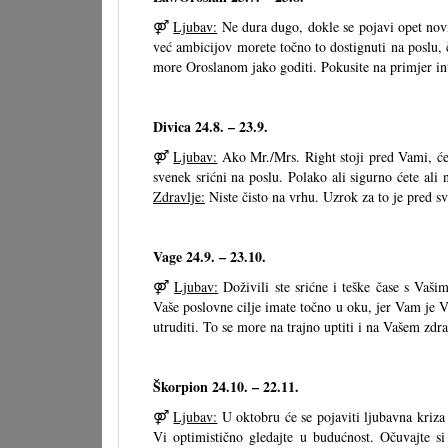
⚤
Ljubav:
Ne dura dugo, dokle se pojavi opet nov
već ambicijov morete točno to dostignuti na poslu, 
more Oroslanom jako goditi. Pokusite na primjer int
Divica 24.8. – 23.9.
⚤
Ljubav:
Ako Mr./Mrs. Right stoji pred Vami, ćet
svenek srićni na poslu. Polako ali sigurno ćete ali 
Zdravlje:
Niste čisto na vrhu. Uzrok za to je pred sv
Vage 24.9. – 23.10.
⚤
Ljubav:
Doživili ste srićne i teške čase s Va
Vaše poslovne cilje imate točno u oku, jer Vam je 
utruditi. To se more na trajno uptiti i na Vašem zdra
Škorpion 24.10. – 22.11.
⚤
Ljubav:
U oktobru će se pojaviti ljubavna kriza
Vi optimistično gledajte u budućnost. Očuvajte