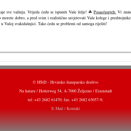
je sve važnija. Vrijeda ćedu se ispuniti Vaše želje! ☘
Posao/uspjeh:
Vi znat
tako morete dobro, a pred svim i realistično savjetovati Vaše kolege i predstojnike
 u Vašoj svakidašnjici. Tako ćedu se problemi od samoga riješiti!
© HŠtD - Hrvatsko štamparsko društvo
Na hataru / Hotterweg 54, A-7000 Željezno / Eisenstadt
tel: +43 2682 61470; fax: +43 2682 63057-9;
E-Mail / Kontakt