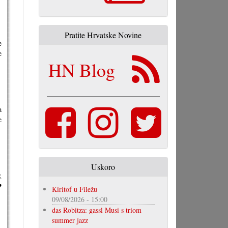
Pratite Hrvatske Novine
e
e
HN Blog
a
e
Uskoro
:
♥
Kiritof u Filežu
09/08/2026 - 15:00
das Robitza: gassl Musi s triom
summer jazz