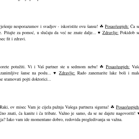
rješenje nesporazumov i svadjov - iskoristite ovu šansu! ☘
Posao/uspjeh:
Ča s
e. Pitajte za pomoć, u slučaju da već ne znate dalje... ♥
Zdravlje:
Pokidob s
ec fit i zdravi.
 morete potužiti. Vi i Vaš partner ste u sedmom nebu! ☘
Posao/uspjeh:
Vaš
 zanimljive šanse na poslu... ♥
Zdravlje:
Rado zanemarite lake boli i mal
se sramovati pojti doktorici...
Raki, ov misec Vam je cijela pažnja Vašega partnera sigurna! ☘
Posao/uspjeh
̌no znati, ča kanite i ča tribate. Važno je samo, da se ne dajete nagovoriti! 
lja? Iako vam ide momentano dobro, redovida pregledivanja su važna.