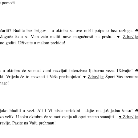
 pomoći...
očariti? Budite bez brigov - u oktobu su ove misli potpuno bez razloga. 
 Moguće ćedu se Vam zato nuditi nove mogućnosti na poslu... ♥
Zdravlje
no goditi. Uživajte u malom prekidu!
u oktobru će se med vami razvijati intenzivna ljubavna veza. Uživajte! 
i. Vrijeda će to spoznati i Vaša predstojnica! ♥
Zdravlje:
Šport Vas trenutn
snage!
ko bluditi u vezi. Ali i Vi niste perfektni - dajte mu još jednu šansu! 
 velik. U toku oktobra će se motivacija ali opet znatno smanjiti...
♥ Zdravlje
dravlje. Pazite na Vašu prehranu!