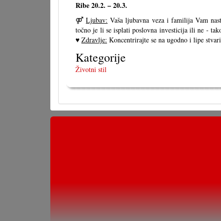
Ribe 20.2. – 20.3.
⚤
Ljubav:
Vaša ljubavna veza i familija Vam nasta
točno je li se isplati poslovna investicija ili ne - 
♥
Zdravlje:
Koncentrirajte se na ugodno i lipe stvari
Kategorije
Životni stil