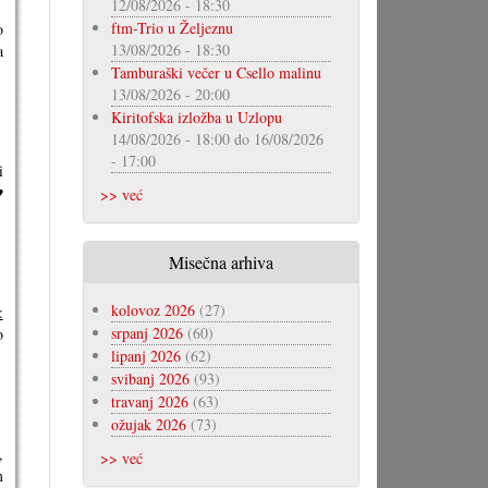
12/08/2026 - 18:30
ftm-Trio u Željeznu
o
13/08/2026 - 18:30
a
Tamburaški večer u Csello malinu
13/08/2026 - 20:00
Kiritofska izložba u Uzlopu
14/08/2026 - 18:00
do
16/08/2026
- 17:00
i
♥
>> već
Misečna arhiva
kolovoz 2026
(27)
:
srpanj 2026
(60)
o
lipanj 2026
(62)
svibanj 2026
(93)
travanj 2026
(63)
ožujak 2026
(73)
,
>> već
m