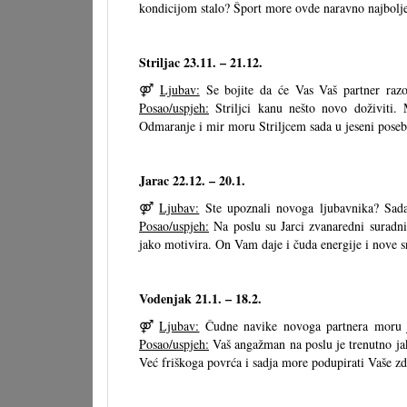
kondicijom stalo? Šport more ovde naravno najbolje
Striljac 23.11. – 21.12.
⚤
Ljubav:
Se bojite da će Vas Vaš partner raz
Posao/uspjeh:
Striljci kanu nešto novo doživiti.
Odmaranje i mir moru Striljcem sada u jeseni poseb
Jarac 22.12. – 20.1.
⚤
Ljubav:
Ste upoznali novoga ljubavnika? Sada 
Posao/uspjeh:
Na poslu su Jarci zvanaredni suradnik
jako motivira. On Vam daje i čuda energije i nove 
Vodenjak 21.1. – 18.2.
⚤
Ljubav:
Čudne navike novoga partnera moru ja
Posao/uspjeh:
Vaš angažman na poslu je trenutno jako
Već friškoga povrća i sadja more podupirati Vaše z