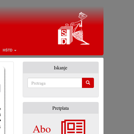
HŠTD
Iskanje
Pretraga
Pretplata
o
i
♥
Abo
k