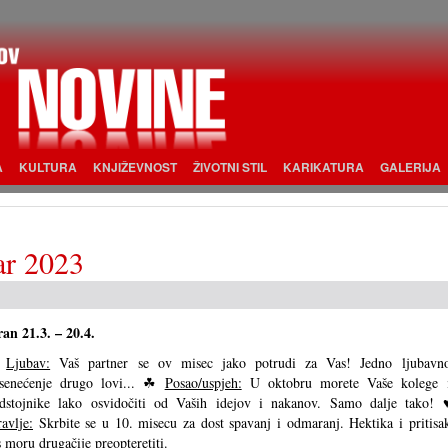
A
KULTURA
KNJIŽEVNOST
ŽIVOTNI STIL
KARIKATURA
GALERIJA
ar 2023
an 21.3. – 20.4.
⚤
Ljubav:
Vaš partner se ov misec jako potrudi za Vas! Jedno ljubavn
senećenje drugo lovi... ☘
Posao/uspjeh:
U oktobru morete Vaše kolege 
dstojnike lako osvidočiti od Vaših idejov i nakanov. Samo dalje tako! 
avlje:
Skrbite se u 10. misecu za dost spavanj i odmaranj. Hektika i pritisa
 moru drugačije preopteretiti.