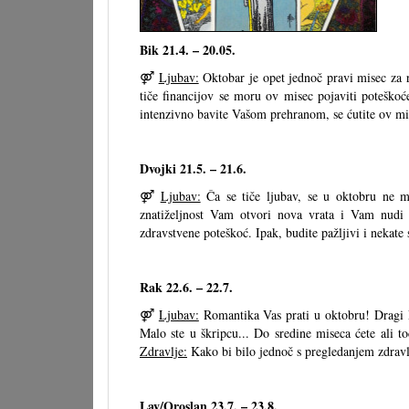
Bik 21.4. – 20.05.
⚤
Ljubav:
Oktobar je opet jednoč pravi misec za 
tiče financijov se moru ov misec pojaviti poteškoć
intenzivno bavite Vašom prehranom, se ćutite ov mis
Dvojki 21.5. – 21.6.
⚤
Ljubav:
Ča se tiče ljubav, se u oktobru ne
znatiželjnost Vam otvori nova vrata i Vam nudi
zdravstvene poteškoć. Ipak, budite pažljivi i nekate 
Rak 22.6. – 22.7.
⚤
Ljubav:
Romantika Vas prati u oktobru! Dragi 
Malo ste u škripcu... Do sredine miseca ćete ali toc
Zdravlje:
Kako bi bilo jednoč s pregledanjem zdrav
Lav/Oroslan 23.7. – 23.8.