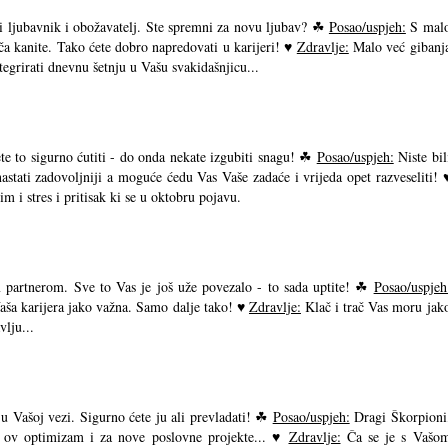
i ljubavnik i obožavatelj. Ste spremni za novu ljubav? ☘
Posao/uspjeh:
S mal
ča kanite. Tako ćete dobro napredovati u karijeri! ♥
Zdravlje:
Malo već gibanj
egrirati dnevnu šetnju u Vašu svakidašnjicu...
e to sigurno ćutiti - do onda nekate izgubiti snagu! ☘
Posao/uspjeh:
Niste bil
nastati zadovoljniji a moguće ćedu Vas Vaše zadaće i vrijeda opet razveseliti! 
im i stres i pritisak ki se u oktobru pojavu.
šim partnerom. Sve to Vas je još uže povezalo - to sada uptite! ☘
Posao/uspjeh
Vaša karijera jako važna. Samo dalje tako! ♥
Zdravlje:
Klač i trač Vas moru jak
vlju...
 u Vašoj vezi. Sigurno ćete ju ali prevladati! ☘
Posao/uspjeh:
Dragi Škorpioni
 si ov optimizam i za nove poslovne projekte... ♥
Zdravlje:
Ča se je s Vašo