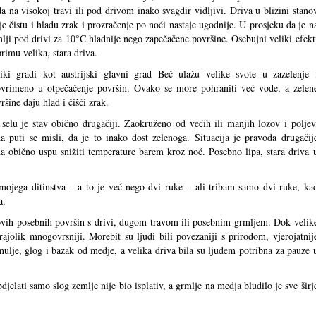
a na visokoj travi ili pod drivom inako svagdir vidljivi. Driva u blizini stano
je čistu i hladu zrak i prozračenje po noći nastaje ugodnije. U prosjeku da je n
lji pod drivi za 10°C hladnije nego zapečačene površine. Osebujni veliki efekt
rimu velika, stara driva.
iki gradi kot austrijski glavni grad Beč ulažu velike svote u zazelenje 
ovrimeno u otpečačenje površin. Ovako se more pohraniti već vode, a zelen
ršine daju hlad i čišći zrak.
selu je stav obično drugačiji. Zaokruženo od većih ili manjih lozov i poljev
a puti se misli, da je to inako dost zelenoga. Situacija je pravoda drugačij
a obično uspu snižiti temperature barem kroz noć. Posebno lipa, stara driva 
 mojega ditinstva – a to je već nego dvi ruke – ali tribam samo dvi ruke, ka
a.
ovih posebnih površin s drivi, dugom travom ili posebnim grmljem. Dok velik
krajolik mnogovrsniji. Morebit su ljudi bili povezaniji s prirodom, vjerojatnij
nulje, glog i bazak od medje, a velika driva bila su ljudem potribna za pauze 
jelati samo slog zemlje nije bio isplativ, a grmlje na medja bludilo je sve širj