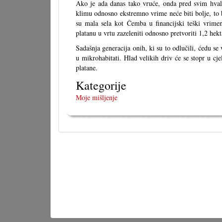
Ako je ada danas tako vruće, onda pred svim hval
klimu odnosno ekstremno vrime neće biti bolje, to 
su mala sela kot Čemba u financijski teški vrimen
platanu u vrtu zazeleniti odnosno pretvoriti 1,2 hek
Sadašnja generacija onih, ki su to odlučili, ćedu s
u mikrohabitati. Hlad velikih driv će se stopr u cjel
platane.
Kategorije
Moje mišljenje