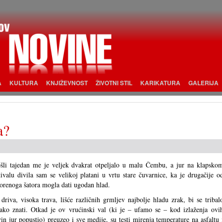
A
KULTURA
KNJIŽEVNOST
ŽIVOTNI STIL
KARIKATURA
GALERIJA
a?
šli tajedan me je veljek dvakrat otpeljalo u malu Čembu, a jur na klapsko
tivalu divila sam se velikoj platani u vrtu stare čuvarnice, ka je drugačije o
orenoga šatora mogla dati ugodan hlad.
driva, visoka trava, lišće različnih grmljev najbolje hladu zrak, bi se tribal
ako znati. Otkad je ov vrućinski val (ki je – ufamo se – kod izlaženja ovi
in jur popustio) preuzeo i sve medije, su testi mirenja temperature na asfaltu 