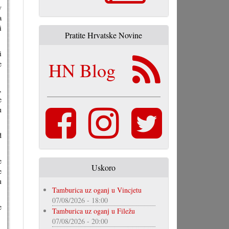
v
a
i
Pratite Hrvatske Novine
i
HN Blog
e
,
e
u
d
e
Uskoro
e
u
Tamburica uz oganj u Vincjetu
07/08/2026 - 18:00
e
Tamburica uz oganj u Filežu
07/08/2026 - 20:00