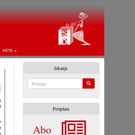
HŠTD
Iskanje
Pretraga
m
d
Pretplata
o
Abo
h
i