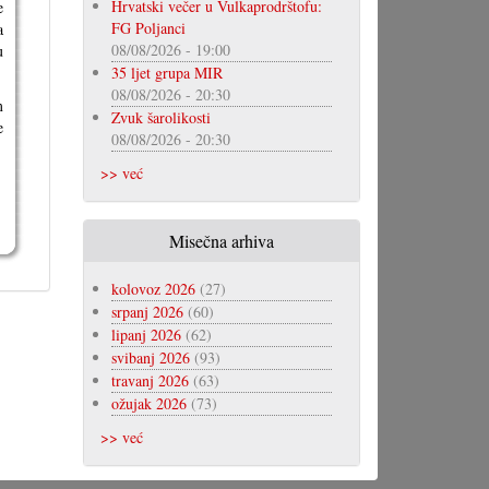
Hrvatski večer u Vulkaprodrštofu:
e
FG Poljanci
a
08/08/2026 - 19:00
u
35 ljet grupa MIR
08/08/2026 - 20:30
m
Zvuk šarolikosti
e
08/08/2026 - 20:30
>> već
Misečna arhiva
kolovoz 2026
(27)
srpanj 2026
(60)
lipanj 2026
(62)
svibanj 2026
(93)
travanj 2026
(63)
ožujak 2026
(73)
>> već