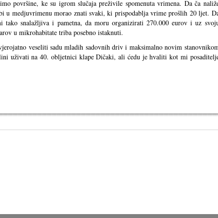
imo površine, ke su igrom slučaja preživile spomenuta vrimena. Da ča naliž
bi u medjuvrimenu morao znati svaki, ki prispodablja vrime prošlih 20 ljet. D
i tako snalažljiva i pametna, da moru organizirati 270.000 eurov i uz svoj
tarov u mikrohabitate triba posebno istaknuti.
e vjerojatno veseliti sadu mladih sadovnih driv i maksimalno novim stanovniko
ini uživati na 40. obljetnici klape Dičaki, ali ćedu je hvaliti kot mi posaditelj