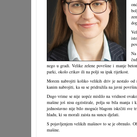
ond
bol
zem
dop
Vel
ist
pov
Na 
čud
nego u gradi. Velike zelene površine i manje beton
parki, okolo crikav ili na polji su ipak rijetkost.
Morem nabrojiti koliko velikih driv je nestalo od
kanim nabrojiti, ka su se pridružila na javni površin
Dugo vrime se nije uopće mislilo na vridnost ovak
mašine još nisu egzistirale, polja su bila manja i 
jednostavno nije bilo moguće blagom iskrčiti sve tr
hladu, ki su morali zaista na suncu djelati.
S pojavljenjem velikih mašinov to se je obrnulo. Obd
mašine.