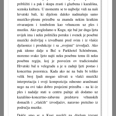
približiti i a pak i skupa zrasti i glazbena i kazališna,
scenska kultura. U momentu se to najbolje vidi na naši
hrvatski bali, ki dijelom daleko nadmašuju samo
muzičko-plesnu priredbu sa znamda nekim kratkim
otvaranjem i tombolom kao vrhuncem uz ples i
muziku. Ako pogledamo u Kugu, nje bal jur duga ljeta
uvijek ima i neku političku poruku i svenek je posebni
muzički doživljaj s izvedbami pred svim i iz vlašće
djelaonice i produkcije i sa „svojimi“ izvodjači. Ako
pak idemo dalje u Beč u Parkhotel Schönbrunn,
moremo svako ljeto najti neku posebnu temu ili neku
posebnu regiju, koj je posvećen ov tradicionalni
Hrvatski bal u velegradu a je u zadnji ljeti postao i
koncertna pozornica. Kada ako ne na balu bi toliko
velik broj ljudi mogao uživati u vlašći muzički
interpretacija i svoji kompozicija odnosno aranžmani
nego na ovi tako dobro posjećeni priredba – na ki će
ples i nadalje stati u centru pažnje ali dodatno uz
kazališno-koncertno-zabavnu predstavu vrhunskih
domaćih i „vlašćih“ izvodjačev, naravno pretežno iz
područja muzike.
Dokle smo se u Kugi navikli na dijelom izvrsni