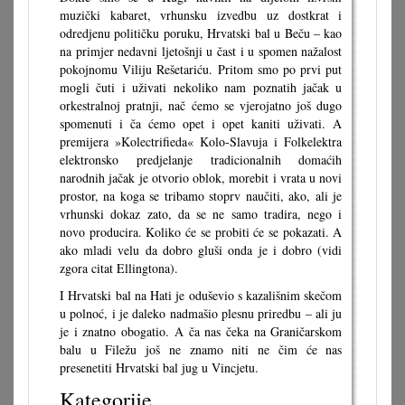
muzički kabaret, vrhunsku izvedbu uz dostkrat i
odredjenu političku poruku, Hrvatski bal u Beču – kao
na primjer nedavni ljetošnji u čast i u spomen nažalost
pokojnomu Viliju Rešetariću. Pritom smo po prvi put
mogli čuti i uživati nekoliko nam poznatih jačak u
orkestralnoj pratnji, nač ćemo se vjerojatno još dugo
spomenuti i ča ćemo opet i opet kaniti uživati. A
premijera »Kolectrifieda« Kolo-Slavuja i Folkelektra
elektronsko predjelanje tradicionalnih domaćih
narodnih jačak je otvorio oblok, morebit i vrata u novi
prostor, na koga se tribamo stoprv naučiti, ako, ali je
vrhunski dokaz zato, da se ne samo tradira, nego i
novo producira. Koliko će se probiti će se pokazati. A
ako mladi velu da dobro gluši onda je i dobro (vidi
zgora citat Ellingtona).
I Hrvatski bal na Hati je oduševio s kazališnim skečom
u polnoć, i je daleko nadmašio plesnu priredbu – ali ju
je i znatno obogatio. A ča nas čeka na Graničarskom
balu u Filežu još ne znamo niti ne čim će nas
presenetiti Hrvatski bal jug u Vincjetu.
Kategorije