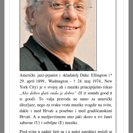
Američki jazz-pijanist i skladatelj Duke Ellington (*
29. april 1899., Washington – † 24. maj 1974., New
York City) je o svojoj ali i muziki principijelno rekao
„Ako dobro gluši onda je dobro“
(If it sounds good it
is good). To valja pravoda ne samo za američki
džez/jazz, nego za svaku vrstu muzike svagdir na svitu,
dakle i med Hrvati a posebno i med gradišćanskimi
Hrvati. A u medjuvrimenu smo jaki skoro u svi žanri
zabavne (U) i ozbiljne (E) muzike.
Pred svim u zadnji ljeti su i u našoj zajednici počeli se