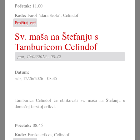
Početak:
11.00
Kade:
Farof "stara škola", Celindof
Pročitaj već
o
Tamburaški
Sv. maša na Štefanju s
rastok
u
Tamburicom Celindof
Celindofu
pon, 15/06/2026 - 08:42
Datum:
sub, 12/26/2026 - 08:45
Tamburica Celindof će oblikovati sv. mašu na Štefanju u
domaćoj farskoj crikvi.
Početak:
08:45
Kade:
Farska crikva, Celindof