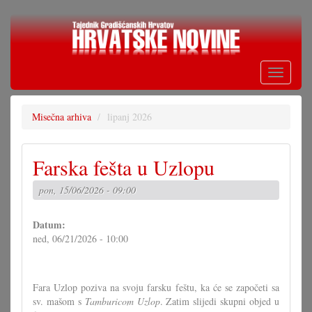
Skoči
na
glavni
sadržaj
Toggle
navigati
Misečna arhiva
lipanj 2026
Farska fešta u Uzlopu
pon, 15/06/2026 - 09:00
Datum:
ned, 06/21/2026 - 10:00
Fara Uzlop poziva na svoju farsku feštu, ka će se započeti sa
sv. mašom s
Tamburicom Uzlop
. Zatim slijedi skupni objed u