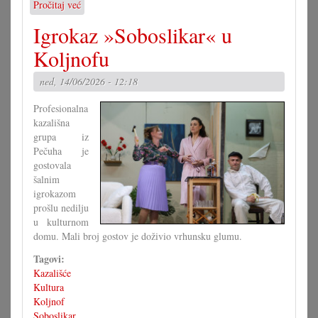
Pročitaj već
o
Sv.
Igrokaz »Soboslikar« u
maša
na
Koljnofu
Štefanju
s
ned, 14/06/2026 - 12:18
Tamburicom
Celindof
Profesionalna
kazališna
grupa iz
Pečuha je
gostovala
šalnim
igrokazom
prošlu nedilju
u kulturnom
domu. Mali broj gostov je doživio vrhunsku glumu.
Tagovi:
Kazališće
Kultura
Koljnof
Soboslikar