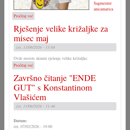
Sagmeister
anicamarica
Pročitaj već
o
Majica
Rješenje velike križaljke za
s
motivom,
misec maj
brojne
mogućnosti
čet, 11/06/2026 - 13:04
Ovde morete skinuti rješenje velike križaljke.
Pročitaj već
o
Rješenje
Završno čitanje "ENDE
velike
križaljke
GUT" s Konstantinom
za
Vlašićem
misec
maj
čet, 11/06/2026 - 11:46
Datum:
čet, 07/02/2026 - 19:00