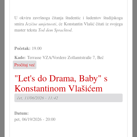
U okviru završnoga čitanja študentic i šudentov študijskoga
smira
Jezične umjetnosti
, će Konstantin Vlašić čitati iz svojega
master teksta
Tod dem Sprachtod
.
Početak:
19.00
Kade:
Terrasse VZA/Vordere Zollamtstraße 7, Beč
Pročitaj već
o
Završno
"Let's do Drama, Baby" s
čitanje
"ENDE
Konstantinom Vlašićem
GUT"
s
čet, 11/06/2026 - 11:42
Konstantinom
Vlašićem
Datum:
pet, 06/19/2026 - 20:00