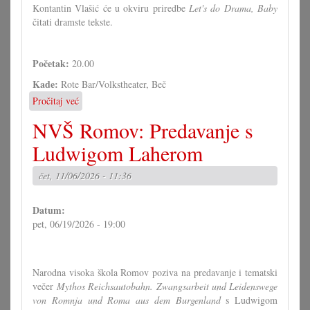
Kontantin Vlašić će u okviru priredbe
Let's do Drama, Baby
čitati dramste tekste.
Početak:
20.00
Kade:
Rote Bar/Volkstheater, Beč
Pročitaj već
o
"Let's
NVŠ Romov: Predavanje s
do
Drama,
Ludwigom Laherom
Baby"
s
čet, 11/06/2026 - 11:36
Konstantinom
Vlašićem
Datum:
pet, 06/19/2026 - 19:00
Narodna visoka škola Romov poziva na predavanje i tematski
večer
Mythos Reichsautobahn. Zwangsarbeit und Leidenswege
von Romnja und Roma aus dem Burgenland
s Ludwigom