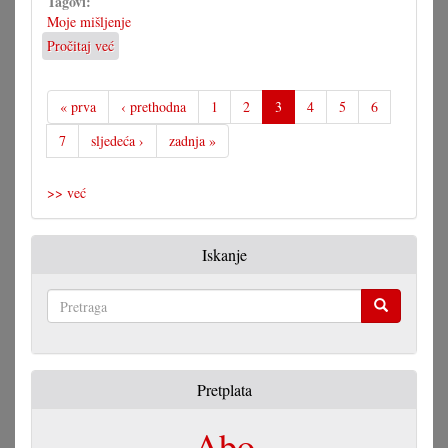
Tagovi:
Moje mišljenje
Pročitaj već
o
Komenskyjeva
škola
je
« prva
‹ prethodna
1
2
3
4
5
6
europska
7
sljedeća ›
zadnja »
škola
>> već
Iskanje
Pretraga
Pretplata
Abo