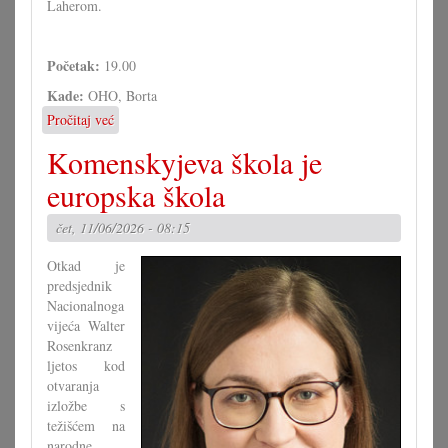
Laherom.
Početak:
19.00
Kade:
OHO, Borta
Pročitaj već
o
NVŠ
Komenskyjeva škola je
Romov:
Predavanje
europska škola
s
Ludwigom
čet, 11/06/2026 - 08:15
Laherom
Otkad je
predsjednik
Nacionalnoga
vijeća Walter
Rosenkranz
ljetos kod
otvaranja
izložbe s
težišćem na
narodne