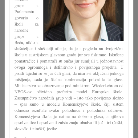
grupe u
Parlamentu
govorio o
školi za
narodne
grupe u
Beču, niklo u
slušateljica i slušatelji ufanje, da je u pogledu na dvojezičnu
školu u austrijskom glavnom gradu jur sve fiskirano. Iskušene
pomatračice i pomatrači su ončas jur sumljali u jednostavnost
ovoga ogromnoga i definitivno i povijesnoga projekta. U
prošli tajedni su se jur čuli glasi, da nisu svi uključeni jednoga
mišljenja, sada je Stalna konferencija potvrdila te glase.
Ministarstvo za obrazovanje pod ministrom Wiederkehrom od
NEOS-ov očividno preferira model Europske škole.
Zastupničtvo narodnih grup vidi – isto tako povijesno složno
– spas samo u modelu Komenskyjeve škole, čiji sistem
odnosno rezultate svaku pohodnicu i pohodnika oduševu.
Komenskyjeva škola je naime na dobrom glasu, a njihove
apsolventice i apsolventi zaista znaju obadva ili još i tri (češki,
slovački i nimški) jezike.