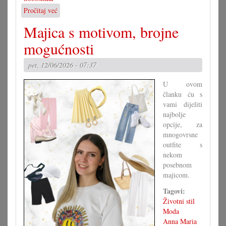
Pročitaj već
o
Igrokaz
Majica s motivom, brojne
»Soboslikar«
u
mogućnosti
Koljnofu
pet, 12/06/2026 - 07:37
U ovom
članku ću s
vami dijeliti
najbolje
opcije, za
mnogovrsne
outfite s
nekom
posebnom
majicom.
Tagovi:
Životni stil
Moda
Anna Maria