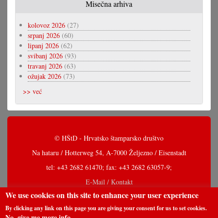
Misečna arhiva
kolovoz 2026
(27)
srpanj 2026
(60)
lipanj 2026
(62)
svibanj 2026
(93)
travanj 2026
(63)
ožujak 2026
(73)
>> već
© HŠtD - Hrvatsko štamparsko društvo
Na hataru / Hotterweg 54, A-7000 Željezno / Eisenstadt
tel: +43 2682 61470; fax: +43 2682 63057-9;
E-Mail / Kontakt
We use cookies on this site to enhance your user experience
By clicking any link on this page you are giving your consent for us to set cookies.
No, give me more info