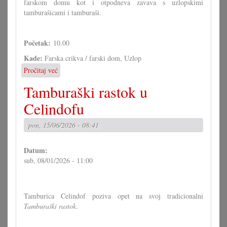
farskom domu kot i otpodneva zavava s uzlopskimi
tamburašicami i tamburaši.
Početak:
10.00
Kade:
Farska crikva / farski dom, Uzlop
Pročitaj već
o
Farska
Tamburaški rastok u
fešta
u
Celindofu
Uzlopu
pon, 15/06/2026 - 08:41
Datum:
sub, 08/01/2026 - 11:00
Tamburica Celindof poziva opet na svoj tradicionalni
Tamburaški rastok
.