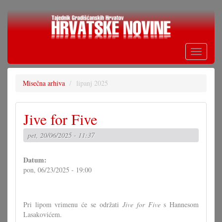
Skoči
na
glavni
sadržaj
Toggle
navigati
Misečna arhiva
lipanj 2025
Jive for Five
pet, 20/06/2025 - 11:37
Datum:
pon, 06/23/2025 - 19:00
Pri lipom vrimenu će se održati
Jive for Five
s Hannesom
Lasakovićem.