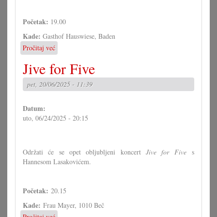
Početak:
19.00
Kade:
Gasthof Hauswiese, Baden
Pročitaj već
o
Jive
Jive for Five
for
Five
pet, 20/06/2025 - 11:39
Datum:
uto, 06/24/2025 - 20:15
Održati će se opet obljubljeni koncert
Jive for Five
s
Hannesom Lasakovićem.
Početak:
20.15
Kade:
Frau Mayer, 1010 Beč
Pročitaj već
o