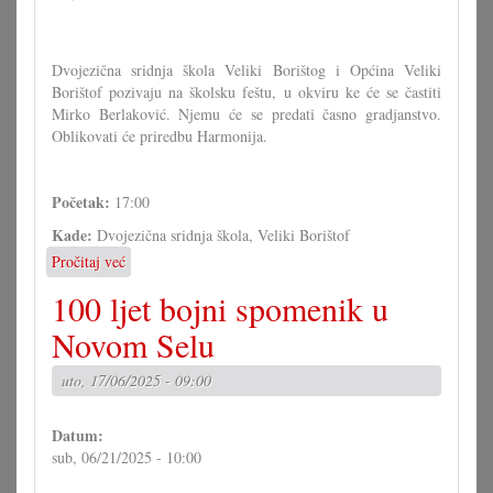
Dvojezična sridnja škola Veliki Borištog i Općina Veliki
Borištof pozivaju na školsku feštu, u okviru ke će se častiti
Mirko Berlaković. Njemu će se predati časno gradjanstvo.
Oblikovati će priredbu Harmonija.
Početak:
17:00
Kade:
Dvojezična sridnja škola, Veliki Borištof
Pročitaj već
o
Školska
100 ljet bojni spomenik u
fešta
u
Novom Selu
Velikom
Borištofu
uto, 17/06/2025 - 09:00
Datum:
sub, 06/21/2025 - 10:00