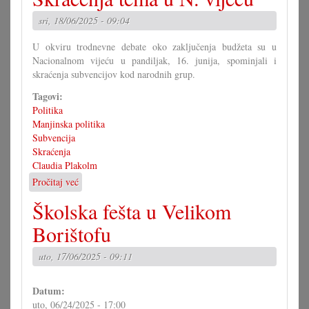
gospodarov
sri, 18/06/2025 - 09:04
u
Novoj
U okviru trodnevne debate oko zaključenja budžeta su u
Gori
Nacionalnom vijeću u pandiljak, 16. junija, spominjali i
skraćenja subvencijov kod narodnih grup.
Tagovi:
Politika
Manjinska politika
Subvencija
Skraćenja
Claudia Plakolm
Pročitaj već
o
Skraćenja
Školska fešta u Velikom
tema
u
Borištofu
N.
vijeću
uto, 17/06/2025 - 09:11
Datum:
uto, 06/24/2025 - 17:00