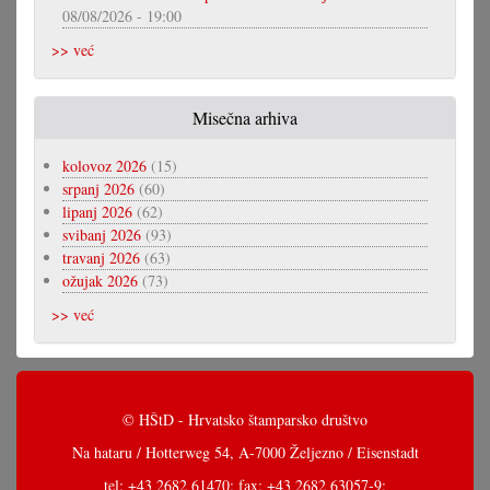
08/08/2026 - 19:00
>> već
Misečna arhiva
kolovoz 2026
(15)
srpanj 2026
(60)
lipanj 2026
(62)
svibanj 2026
(93)
travanj 2026
(63)
ožujak 2026
(73)
>> već
© HŠtD - Hrvatsko štamparsko društvo
Na hataru / Hotterweg 54, A-7000 Željezno / Eisenstadt
tel: +43 2682 61470; fax: +43 2682 63057-9;