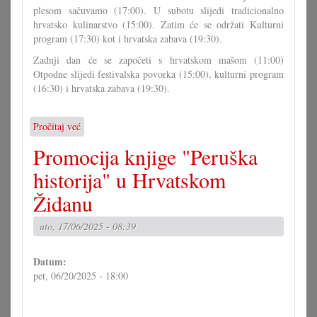
plesom sačuvamo (17:00). U subotu slijedi tradicionalno
hrvatsko kulinarstvo (15:00). Zatim će se održati Kulturni
program (17:30) kot i hrvatska zabava (19:30).
Zadnji dan će se započeti s hrvatskom mašom (11:00)
Otpodne slijedi festivalska povorka (15:00), kulturni program
(16:30) i hrvatska zabava (19:30).
Pročitaj već
o
36.
Promocija knjige "Peruška
Festival
hrvatske
historija" u Hrvatskom
kulture
Židanu
uto, 17/06/2025 - 08:39
Datum:
pet, 06/20/2025 - 18:00