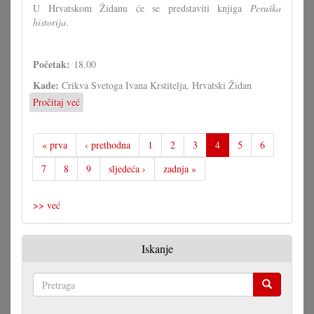
U Hrvatskom Židanu će se predstaviti knjiga
Peruška
historija
.
Početak:
18.00
Kade:
Crikva Svetoga Ivana Krstitelja, Hrvatski Židan
Pročitaj već
o
Promocija
knjige
"Peruška
« prva
‹ prethodna
1
2
3
4
5
6
historija"
7
8
9
sljedeća ›
zadnja »
u
Hrvatskom
Židanu
>> već
Iskanje
Pretraga