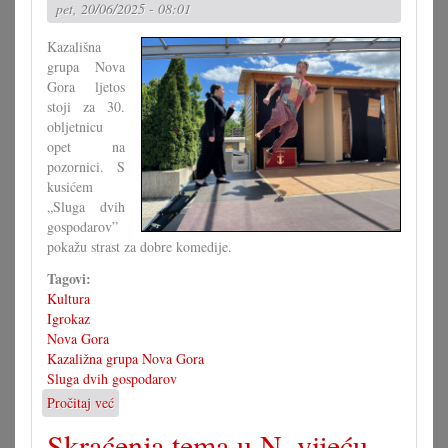
pet, 20/06/2025 - 08:01
Kazališna
grupa Nova
Gora ljetos
stoji za 30.
obljetnicu
opet na
pozornici. S
kusićem
„Sluga dvih
gospodarov”
pokažu strast za dobre komedije.
Tagovi:
Kultura
Igrokaz
Nova Gora
Kazaližna grupa Nova Gora
Sluga dvih gospodarov
Pročitaj već
o
Sluga
Skraćenja tema u N. vijeću
dvih