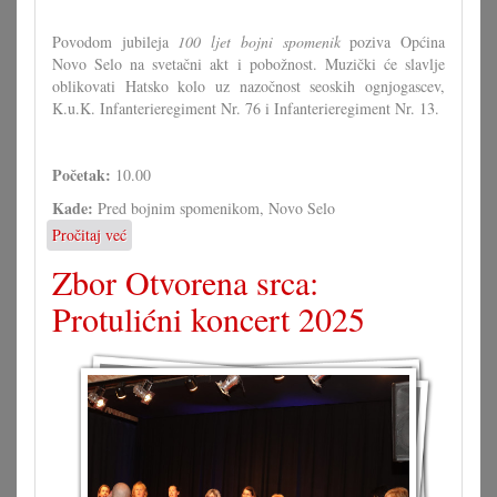
Povodom jubileja
100 ljet bojni spomenik
poziva Općina
Novo Selo na svetačni akt i pobožnost. Muzički će slavlje
oblikovati Hatsko kolo uz nazočnost seoskih ognjogascev,
K.u.K. Infanterieregiment Nr. 76 i Infanterieregiment Nr. 13.
Početak:
10.00
Kade:
Pred bojnim spomenikom, Novo Selo
Pročitaj već
o
100
Zbor Otvorena srca:
ljet
bojni
Protulićni koncert 2025
spomenik
u
Novom
Selu