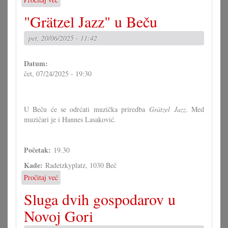
Jive
"Grätzel Jazz" u Beču
for
Five
pet, 20/06/2025 - 11:42
Datum:
čet, 07/24/2025 - 19:30
U Beču će se odrćati muzička priredba
Grätzel Jazz
. Med
muzičari je i Hannes Lasaković.
Početak:
19.30
Kade:
Radetzkyplatz, 1030 Beč
Pročitaj već
o
"Grätzel
Sluga dvih gospodarov u
Jazz"
u
Novoj Gori
Beču