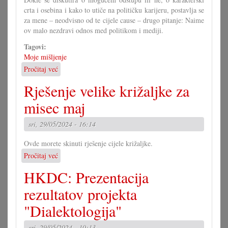
crta i osebina i kako to utiče na političku karijeru, postavlja se
za mene – neodvisno od te cijele cause – drugo pitanje: Naime
ov malo nezdravi odnos med politikom i mediji.
Tagovi:
Moje mišljenje
Pročitaj već
o
Mediji
Rješenje velike križaljke za
u
politiki
misec maj
sri, 29/05/2024 - 16:14
Ovde morete skinuti rješenje cijele križaljke.
Pročitaj već
o
Rješenje
HKDC: Prezentacija
velike
križaljke
rezultatov projekta
za
"Dialektologija"
misec
maj
sri, 29/05/2024 - 10:13