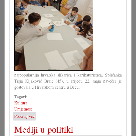
najpopularnija hrvatska slikarica i karikaturistica, Splićanka
Tisja Kljaković Braić (45), u srijedu 22. maja navečer je
gostovala u Hrvatskom centru u Beču.
Tagovi:
Kultura
Umjetnost
Pročitaj već
o
Bečani
Mediji u politiki
oduševljeni
Splićankinimi