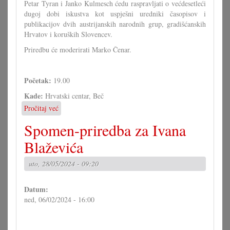
Petar Tyran i Janko Kulmesch ćedu raspravljati o većdesetleći
dugoj dobi iskustva kot uspješni uredniki časopisov i
publikacijov dvih austrijanskih narodnih grup, gradišćanskih
Hrvatov i koruških Slovencev.
Priredbu će moderirati Marko Čenar.
Početak:
19.00
Kade:
Hrvatski centar, Beč
Pročitaj već
o
Hrvatske
Spomen-priredba za Ivana
novine
meets
Blaževića
Novice
uto, 28/05/2024 - 09:20
Datum:
ned, 06/02/2024 - 16:00