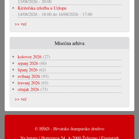
13/08/2026 - 20:00
Kiritofska izložba u Uzlopu
14/08/2026 - 18:00
do
16/08/2026 - 17:00
>> već
Misečna arhiva
kolovoz 2026
(27)
srpanj 2026
(60)
lipanj 2026
(62)
svibanj 2026
(93)
travanj 2026
(63)
ožujak 2026
(73)
>> već
© HŠtD - Hrvatsko štamparsko društvo
Na hataru / Hotterweg 54, A-7000 Željezno / Eisenstadt