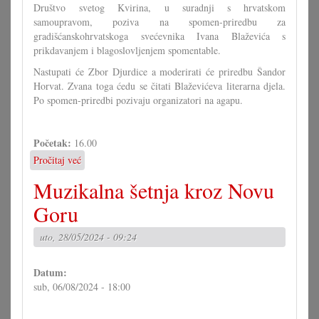
Društvo svetog Kvirina, u suradnji s hrvatskom
samoupravom, poziva na spomen-priredbu za
gradišćanskohrvatskoga svećevnika Ivana Blaževića s
prikdavanjem i blagoslovljenjem spomentable.
Nastupati će Zbor Djurdice a moderirati će priredbu Šandor
Horvat. Zvana toga ćedu se čitati Blaževićeva literarna djela.
Po spomen-priredbi pozivaju organizatori na agapu.
Početak:
16.00
Pročitaj već
o
Spomen-
Muzikalna šetnja kroz Novu
priredba
za
Goru
Ivana
Blaževića
uto, 28/05/2024 - 09:24
Datum:
sub, 06/08/2024 - 18:00