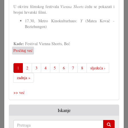
U okviru filmskog festivala
Vienna Shorts
ćedu se pokazati i
brojni hrvatski filmi.
17.30, Metro Kinokulturhaus:
Y
(Matea Kovač -
Beziehungen)
Kade:
Festival Vienna Shorts, Beč
Pročitaj već
o
Hrvatski
filmi
pri
1
2
3
4
5
6
7
8
sljedeća ›
festivalu
zadnja »
"Vienna
Shorts"
>> već
Iskanje