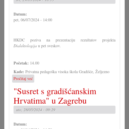
Datum:
pet, 06/07/2024 - 14:00
HKDC poziva na prezentaciju rezultatov projekta
Dialektologija
u pet sveskov.
Početak:
14.00
Kade:
Privatna pedagoška visoka škola Gradišće, Željezno
Pročitaj već
o
HKDC:
"Susret s gradišćanskim
Prezentacija
rezultatov
Hrvatima" u Zagrebu
projekta
"Dialektologija"
uto, 28/05/2024 - 09:29
Datum: