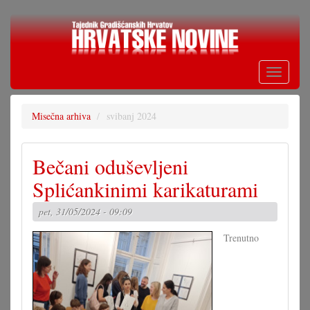
Skoči
na
glavni
sadržaj
Toggle
navigati
Misečna arhiva
svibanj 2024
Bečani oduševljeni
Splićankinimi karikaturami
pet, 31/05/2024 - 09:09
Trenutno