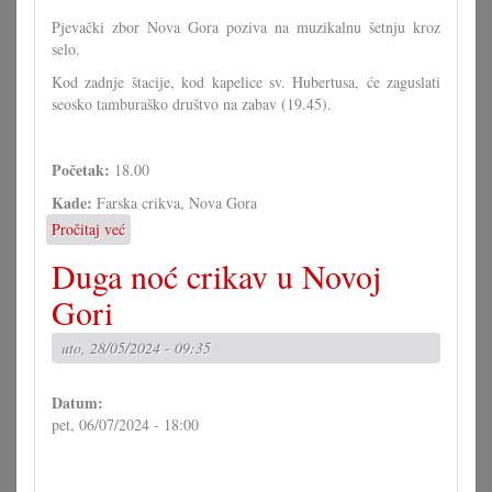
Pjevački zbor Nova Gora poziva na muzikalnu šetnju kroz
selo.
Kod zadnje štacije, kod kapelice sv. Hubertusa, će zaguslati
seosko tamburaško društvo na zabav (19.45).
Početak:
18.00
Kade:
Farska crikva, Nova Gora
Pročitaj već
o
Muzikalna
Duga noć crikav u Novoj
šetnja
kroz
Gori
Novu
Goru
uto, 28/05/2024 - 09:35
Datum:
pet, 06/07/2024 - 18:00