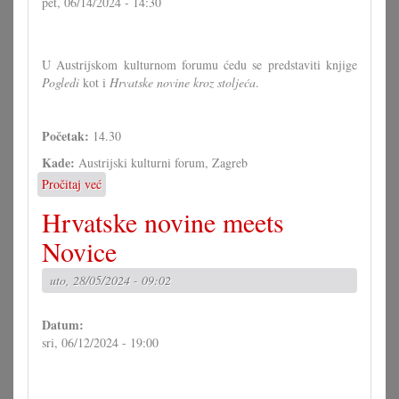
pet, 06/14/2024 - 14:30
U Austrijskom kulturnom forumu ćedu se predstaviti knjige
Pogledi
kot i
Hrvatske novine kroz stoljeća
.
Početak:
14.30
Kade:
Austrijski kulturni forum, Zagreb
Pročitaj već
o
"Susret
Hrvatske novine meets
s
gradišćanskim
Novice
Hrvatima"
u
uto, 28/05/2024 - 09:02
Zagrebu
Datum:
sri, 06/12/2024 - 19:00