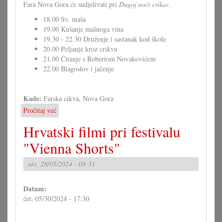
Fara Nova Gora će sudjelivati pri
Dugoj noći crikav
.
18.00 Sv. maša
19.00 Kušanje mašnoga vina
19.30 - 22.30 Druženje i sastanak kod škole
20.00 Peljanje kroz crikvu
21.00 Čitanje s Robertom Novakovićem
22.00 Blagoslov i jačenje
Kade:
Farska cikva, Nova Gora
Pročitaj već
o
Duga
Hrvatski filmi pri festivalu
noć
crikav
"Vienna Shorts"
u
Novoj
uto, 28/05/2024 - 08:31
Gori
Datum:
čet, 05/30/2024 - 17:30