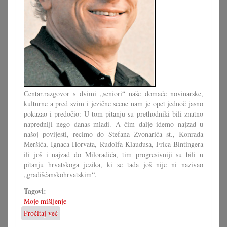
Centar.razgovor s dvimi „seniori“ naše domaće novinarske,
kulturne a pred svim i jezične scene nam je opet jednoč jasno
pokazao i predočio: U tom pitanju su prethodniki bili znatno
napredniji nego danas mladi. A čim dalje idemo najzad u
našoj povijesti, recimo do Štefana Zvonarića st., Konrada
Meršića, Ignaca Horvata, Rudolfa Klaudusa, Frica Bintingera
ili još i najzad do Miloradića, tim progresivniji su bili u
pitanju hrvatskoga jezika, ki se tada još nije ni nazivao
„gradišćanskohrvatskim“.
Tagovi:
Moje mišljenje
Pročitaj već
o
Čim