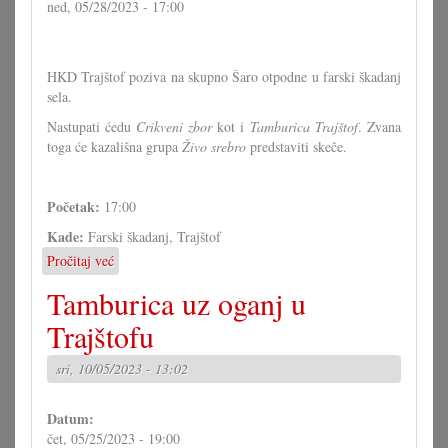
ned, 05/28/2023 - 17:00
HKD Trajštof poziva na skupno Šaro otpodne u farski škadanj
sela.
Nastupati ćedu
Crikveni zbor
kot i
Tamburica Trajštof
. Zvana
toga će kazališna grupa
Živo srebro
predstaviti skeče.
Početak:
17:00
Kade:
Farski škadanj, Trajštof
Pročitaj već
o
Šaro
Tamburica uz oganj u
otpodne
u
Trajštofu
Trajštofu
sri, 10/05/2023 - 13:02
Datum:
čet, 05/25/2023 - 19:00