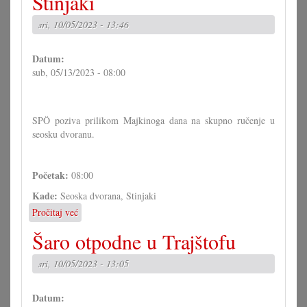
Stinjaki
u
Trajštofu
sri, 10/05/2023 - 13:46
Datum:
sub, 05/13/2023 - 08:00
SPÖ poziva prilikom Majkinoga dana na skupno ručenje u
seosku dvoranu.
Početak:
08:00
Kade:
Seoska dvorana, Stinjaki
Pročitaj već
o
Ručenje
Šaro otpodne u Trajštofu
za
Majkin
sri, 10/05/2023 - 13:05
dan
u
Stinjaki
Datum: