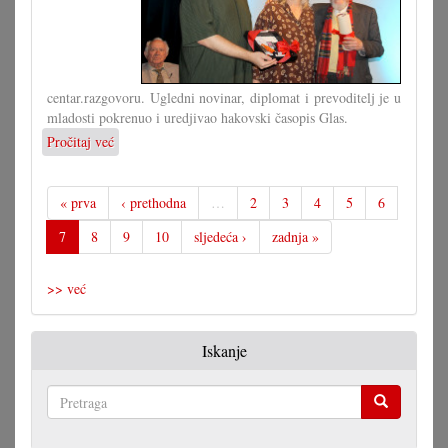
centar.razgovoru. Ugledni novinar, diplomat i prevoditelj je u
mladosti pokrenuo i uredjivao hakovski časopis Glas.
Pročitaj već
o
Sa
Šulekom
o
« prva
‹ prethodna
…
2
3
4
5
6
časopisu
7
8
9
10
sljedeća ›
zadnja »
Glas
>> već
Iskanje
Pretraga