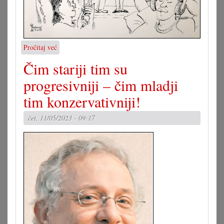
Pročitaj već
o
Karikatura
Čim stariji tim su
12.05.2023.
progresivniji – čim mladji
tim konzervativniji!
čet, 11/05/2023 - 09:17