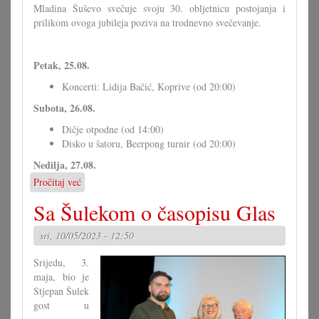
Mladina Šuševo svečuje svoju 30. obljetnicu postojanja i
prilikom ovoga jubileja poziva na trodnevno svečevanje.
Petak, 25.08.
Koncerti: Lidija Bačić, Koprive (od 20:00)
Subota, 26.08.
Dičje otpodne (od 14:00)
Disko u šatoru, Beerpong turnir (od 20:00)
Nedilja, 27.08.
Pročitaj već
o
30
Sa Šulekom o časopisu Glas
ljet
Mladina
sri, 10/05/2023 - 12:50
Šuševo
Srijedu, 3.
maja, bio je
Stjepan Šulek
gost u