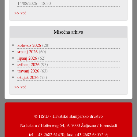
14/08/2026 - 18:30
>> već
Misečna arhiva
kolovoz 2026
(28)
srpanj 2026
(60)
lipanj 2026
(62)
svibanj 2026
(93)
travanj 2026
(63)
ožujak 2026
(73)
>> već
© HŠtD - Hrvatsko štamparsko društvo
Na hataru / Hotterweg 54, A-7000 Željezno / Eisenstadt
tel: +43 2682 61470; fax: +43 2682 63057-9;