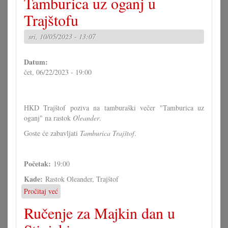
Tamburica uz oganj u
u
Koljnofu
Trajštofu
sri, 10/05/2023 - 13:07
Datum:
čet, 06/22/2023 - 19:00
HKD Trajštof poziva na tamburaški večer "Tamburica uz
oganj" na rastok
Oleander
.
Goste će zabavljati
Tamburica Trajštof
.
Početak:
19:00
Kade:
Rastok Oleander, Trajštof
Pročitaj već
o
Tamburica
Ručenje za Majkin dan u
uz
oganj