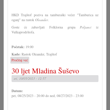
HKD Trajštof poziva na tamburaški večer "Tamburica uz
oganj" na rastok
Oleander
.
Goste će zabavljati Folklorna grupa
Poljanci
iz
Vulkaprodrštofa.
Početak:
19:00
Kade:
Rastok Oleander, Trajštof
Pročitaj već
o
Tamburica
30 ljet Mladina Šuševo
uz
oganj
sri, 10/05/2023 - 12:57
u
Trajštofu
Datum:
pet, 08/25/2023 - 20:00
do
ned, 08/27/2023 - 23:00