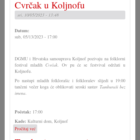
Cvrčak u Koljnofu
stariji
tim
sri, 10/05/2023 - 13:48
su
progresivniji
–
Datum:
čim
sub, 05/13/2023 - 17:00
mladji
tim
konzervativniji!
DGMU i Hrvatska samouprava Koljnof pozivaju na folklorni
festival mladih
Cvrčak
. Ov pu će se festvival održati u
Koljnofu.
Po nastupi mladih folklorašic i folklorašev slijedi u 19:00
tančeni večer koga će oblikovati seoski sastav
Tamburaši bez
imena
.
Početak:
17:00
Kade:
Kulturni dom, Koljnof
Pročitaj već
o
Cvrčak