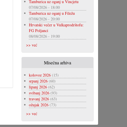
Tamburica uz oganj u Vincjetu
07/08/2026 - 18:00
Tamburica uz oganj u Filežu
07/08/2026 - 20:00
Hrvatski večer u Vulkaprodrštofu:
FG Poljanci
08/08/2026 - 19:00
>> već
Misečna arhiva
kolovoz 2026
(15)
srpanj 2026
(60)
lipanj 2026
(62)
svibanj 2026
(93)
travanj 2026
(63)
ožujak 2026
(73)
>> već