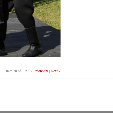
Item 70 of 105
« Predhodni
|
Next »