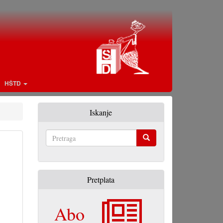
HŠTD
Iskanje
Pretraga
Pretplata
Abo