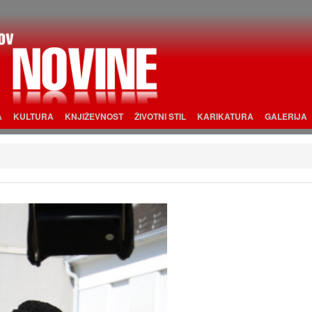
A
KULTURA
KNJIŽEVNOST
ŽIVOTNI STIL
KARIKATURA
GALERIJA