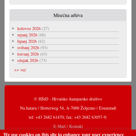
Misečna arhiva
kolovoz 2026
(27)
srpanj 2026
(60)
lipanj 2026
(62)
svibanj 2026
(93)
travanj 2026
(63)
ožujak 2026
(73)
>> već
© HŠtD - Hrvatsko štamparsko društvo
Na hataru / Hotterweg 54, A-7000 Željezno / Eisenstadt
tel: +43 2682 61470; fax: +43 2682 63057-9;
E-Mail / Kontakt
We use cookies on this site to enhance your user experience