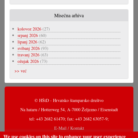
Misečna arhiva
kolovoz 2026
(27)
srpanj 2026
(60)
lipanj 2026
(62)
svibanj 2026
(93)
travanj 2026
(63)
ožujak 2026
(73)
>> već
© HŠtD - Hrvatsko štamparsko društvo
Na hataru / Hotterweg 54, A-7000 Željezno / Eisenstadt
tel: +43 2682 61470; fax: +43 2682 63057-9;
E-Mail / Kontakt
We use cookies on this site to enhance your user experience