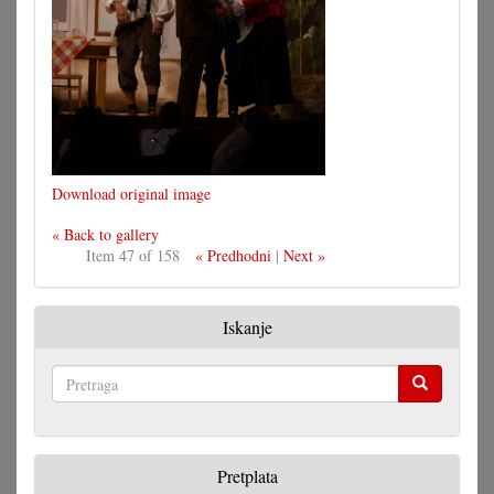
Download original image
« Back to gallery
Item 47 of 158
« Predhodni
|
Next »
Iskanje
Pretraga
Pretplata