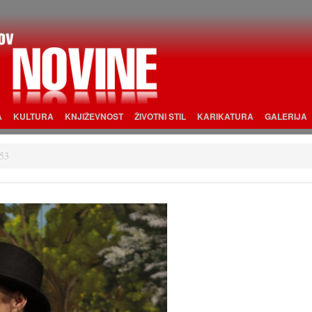
A
KULTURA
KNJIŽEVNOST
ŽIVOTNI STIL
KARIKATURA
GALERIJA
53