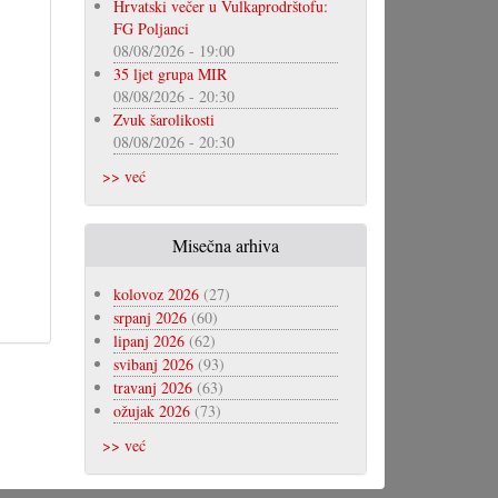
Hrvatski večer u Vulkaprodrštofu:
FG Poljanci
08/08/2026 - 19:00
35 ljet grupa MIR
08/08/2026 - 20:30
Zvuk šarolikosti
08/08/2026 - 20:30
>> već
Misečna arhiva
kolovoz 2026
(27)
srpanj 2026
(60)
lipanj 2026
(62)
svibanj 2026
(93)
travanj 2026
(63)
ožujak 2026
(73)
>> već