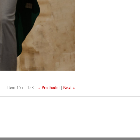
Item 15 of 158
« Predhodni
|
Next »