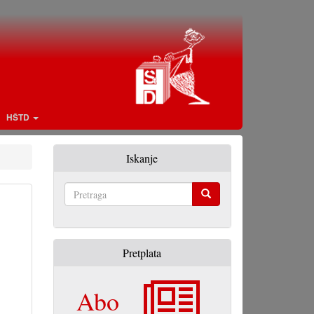
HŠTD
Iskanje
Pretraga
Pretplata
Abo