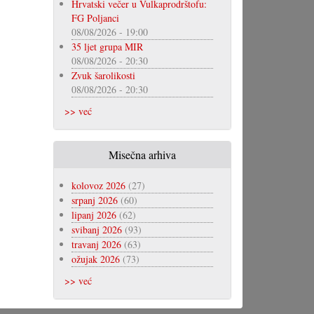
Hrvatski večer u Vulkaprodrštofu:
FG Poljanci
08/08/2026 - 19:00
35 ljet grupa MIR
08/08/2026 - 20:30
Zvuk šarolikosti
08/08/2026 - 20:30
>> već
Misečna arhiva
kolovoz 2026
(27)
srpanj 2026
(60)
lipanj 2026
(62)
svibanj 2026
(93)
travanj 2026
(63)
ožujak 2026
(73)
>> već