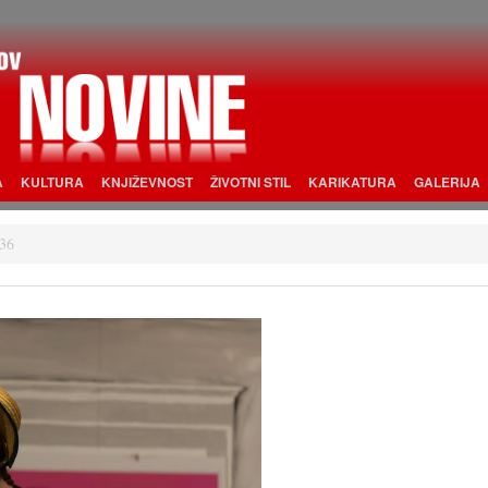
A
KULTURA
KNJIŽEVNOST
ŽIVOTNI STIL
KARIKATURA
GALERIJA
36