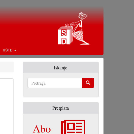
HŠTD
Iskanje
Pretraga
Pretplata
Abo