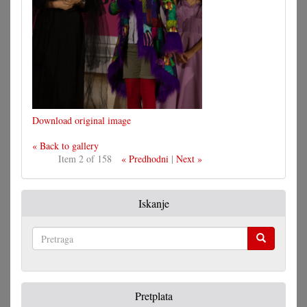
Download original image
« Back to gallery
Item 2 of 158
« Predhodni
|
Next »
Iskanje
Pretraga
Pretplata