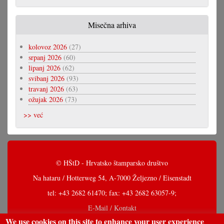
Misečna arhiva
kolovoz 2026
(27)
srpanj 2026
(60)
lipanj 2026
(62)
svibanj 2026
(93)
travanj 2026
(63)
ožujak 2026
(73)
>> već
© HŠtD - Hrvatsko štamparsko društvo
Na hataru / Hotterweg 54, A-7000 Željezno / Eisenstadt
tel: +43 2682 61470; fax: +43 2682 63057-9;
E-Mail / Kontakt
We use cookies on this site to enhance your user experience