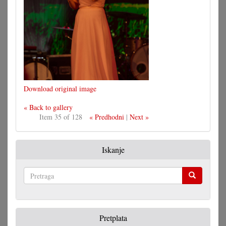
Download original image
« Back to gallery
Item 35 of 128
« Predhodni
|
Next »
Iskanje
Pretraga
Pretplata