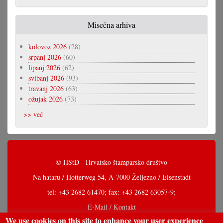
Misečna arhiva
kolovoz 2026
(28)
srpanj 2026
(60)
lipanj 2026
(62)
svibanj 2026
(93)
travanj 2026
(63)
ožujak 2026
(73)
>> već
© HŠtD - Hrvatsko štamparsko društvo
Na hataru / Hotterweg 54, A-7000 Željezno / Eisenstadt
tel: +43 2682 61470; fax: +43 2682 63057-9;
E-Mail / Kontakt
We use cookies on this site to enhance your user experience