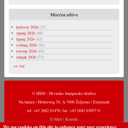
Misečna arhiva
kolovoz 2026
(27)
srpanj 2026
(60)
lipanj 2026
(62)
svibanj 2026
(93)
travanj 2026
(63)
ožujak 2026
(73)
>> već
© HŠtD - Hrvatsko štamparsko društvo
Na hataru / Hotterweg 54, A-7000 Željezno / Eisenstadt
tel: +43 2682 61470; fax: +43 2682 63057-9;
E-Mail / Kontakt
We use cookies on this site to enhance your user experience