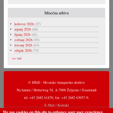
Misečna arhiva
kolovoz 2026
(27)
srpanj 2026
(60)
lipanj 2026
(62)
svibanj 2026
(93)
travanj 2026
(63)
ožujak 2026
(73)
>> već
© HŠtD - Hrvatsko štamparsko društvo
Na hataru / Hotterweg 54, A-7000 Željezno / Eisenstadt
tel: +43 2682 61470; fax: +43 2682 63057-9;
E-Mail / Kontakt
We use cookies on this site to enhance your user experience