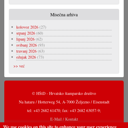
Misečna arhiva
kolovoz 2026
(27)
srpanj 2026
(60)
lipanj 2026
(62)
svibanj 2026
(93)
travanj 2026
(63)
ožujak 2026
(73)
>> već
© HŠtD - Hrvatsko štamparsko društvo
Na hataru / Hotterweg 54, A-7000 Željezno / Eisenstadt
tel: +43 2682 61470; fax: +43 2682 63057-9;
E-Mail / Kontakt
We use cookies on this site to enhance your user experience