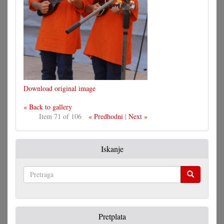
Download original image
« Back to gallery
Item 71 of 106
« Predhodni
|
Next »
Iskanje
Pretraga
Pretplata