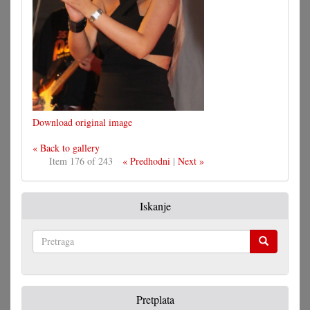
Download original image
« Back to gallery
Item 176 of 243
« Predhodni
|
Next »
Iskanje
Pretraga
Pretplata