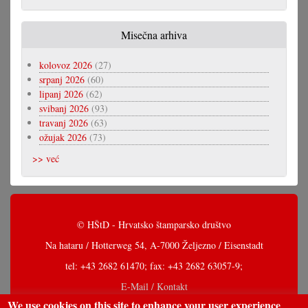
Misečna arhiva
kolovoz 2026
(27)
srpanj 2026
(60)
lipanj 2026
(62)
svibanj 2026
(93)
travanj 2026
(63)
ožujak 2026
(73)
>> već
© HŠtD - Hrvatsko štamparsko društvo
Na hataru / Hotterweg 54, A-7000 Željezno / Eisenstadt
tel: +43 2682 61470; fax: +43 2682 63057-9;
E-Mail / Kontakt
We use cookies on this site to enhance your user experience