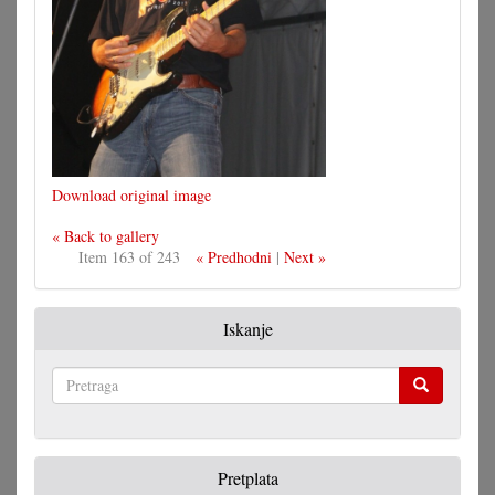
Download original image
« Back to gallery
Item 163 of 243
« Predhodni
|
Next »
Iskanje
Pretraga
Pretplata