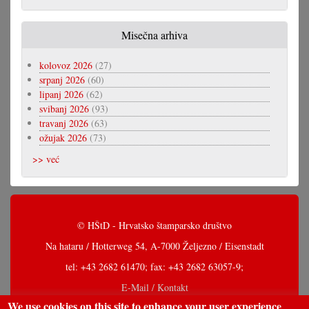
Misečna arhiva
kolovoz 2026
(27)
srpanj 2026
(60)
lipanj 2026
(62)
svibanj 2026
(93)
travanj 2026
(63)
ožujak 2026
(73)
>> već
© HŠtD - Hrvatsko štamparsko društvo
Na hataru / Hotterweg 54, A-7000 Željezno / Eisenstadt
tel: +43 2682 61470; fax: +43 2682 63057-9;
E-Mail / Kontakt
We use cookies on this site to enhance your user experience