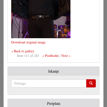
Download original image
« Back to gallery
Item 111 of 243
« Predhodni
|
Next »
Iskanje
Pretraga
Pretplata