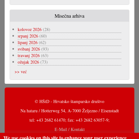
Misečna arhiva
kolovoz 2026
(28)
srpanj 2026
(60)
lipanj 2026
(62)
svibanj 2026
(93)
travanj 2026
(63)
ožujak 2026
(73)
>> već
© HŠtD - Hrvatsko štamparsko društvo
Na hataru / Hotterweg 54, A-7000 Željezno / Eisenstadt
tel: +43 2682 61470; fax: +43 2682 63057-9;
E-Mail / Kontakt
We use cookies on this site to enhance your user experience