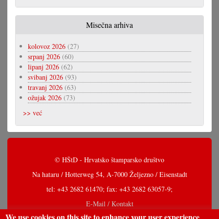
Misečna arhiva
kolovoz 2026
(27)
srpanj 2026
(60)
lipanj 2026
(62)
svibanj 2026
(93)
travanj 2026
(63)
ožujak 2026
(73)
>> već
© HŠtD - Hrvatsko štamparsko društvo
Na hataru / Hotterweg 54, A-7000 Željezno / Eisenstadt
tel: +43 2682 61470; fax: +43 2682 63057-9;
E-Mail / Kontakt
We use cookies on this site to enhance your user experience