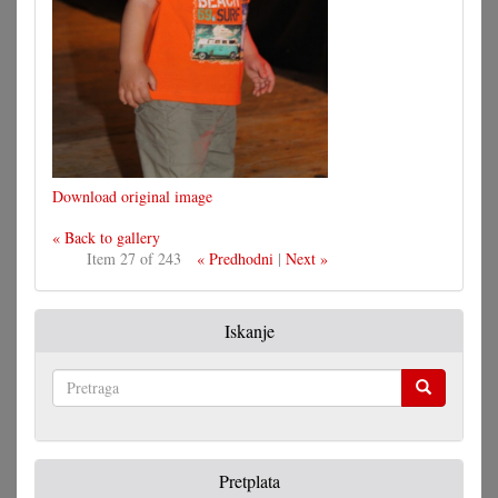
Download original image
« Back to gallery
Item 27 of 243
« Predhodni
|
Next »
Iskanje
Pretraga
Pretplata