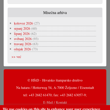
Misečna arhiva
kolovoz 2026
(27)
srpanj 2026
(60)
lipanj 2026
(62)
svibanj 2026
(93)
travanj 2026
(63)
ožujak 2026
(73)
>> već
© HŠtD - Hrvatsko štamparsko društvo
Na hataru / Hotterweg 54, A-7000 Željezno / Eisenstadt
tel: +43 2682 61470; fax: +43 2682 63057-9;
E-Mail / Kontakt
We use cookies on this site to enhance your user experience