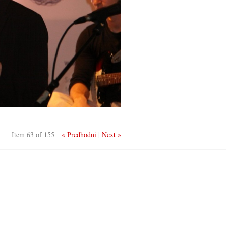
Item 63 of 155
« Predhodni
|
Next »