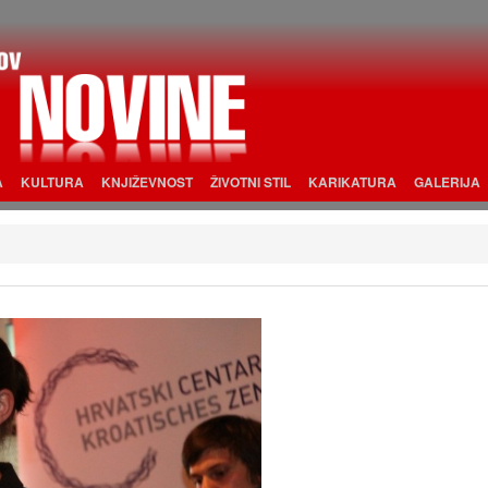
A
KULTURA
KNJIŽEVNOST
ŽIVOTNI STIL
KARIKATURA
GALERIJA