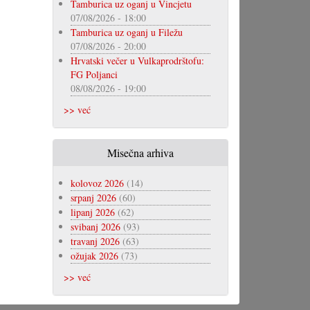
Tamburica uz oganj u Vincjetu
07/08/2026 - 18:00
Tamburica uz oganj u Filežu
07/08/2026 - 20:00
Hrvatski večer u Vulkaprodrštofu:
FG Poljanci
08/08/2026 - 19:00
>> već
Misečna arhiva
kolovoz 2026
(14)
srpanj 2026
(60)
lipanj 2026
(62)
svibanj 2026
(93)
travanj 2026
(63)
ožujak 2026
(73)
>> već