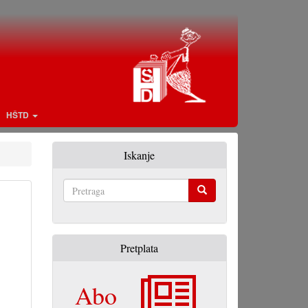
HŠTD
Iskanje
Pretraga
Pretplata
Abo