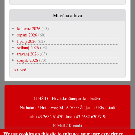
Misečna arhiva
kolovoz 2026
(15)
srpanj 2026
(60)
lipanj 2026
(62)
svibanj 2026
(93)
travanj 2026
(63)
ožujak 2026
(73)
>> već
© HŠtD - Hrvatsko štamparsko društvo
Na hataru / Hotterweg 54, A-7000 Željezno / Eisenstadt
tel: +43 2682 61470; fax: +43 2682 63057-9;
E-Mail / Kontakt
We use cookies on this site to enhance your user experience