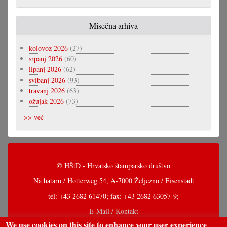
Misečna arhiva
kolovoz 2026
(27)
srpanj 2026
(60)
lipanj 2026
(62)
svibanj 2026
(93)
travanj 2026
(63)
ožujak 2026
(73)
>> već
© HŠtD - Hrvatsko štamparsko društvo
Na hataru / Hotterweg 54, A-7000 Željezno / Eisenstadt
tel: +43 2682 61470; fax: +43 2682 63057-9;
E-Mail / Kontakt
We use cookies on this site to enhance your user experience