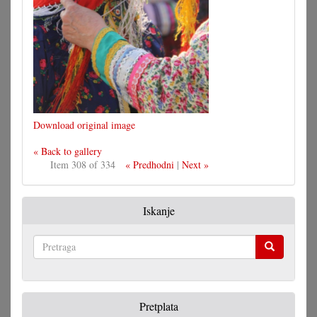
Download original image
« Back to gallery
Item 308 of 334
« Predhodni
|
Next »
Iskanje
Pretraga
Pretplata