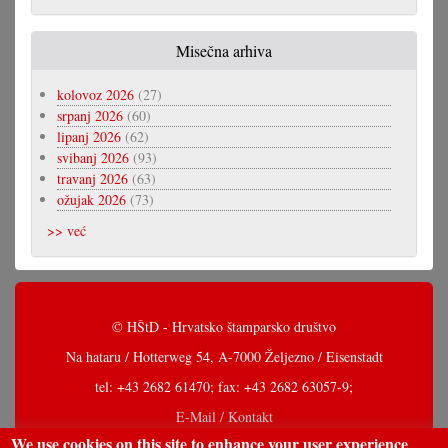
Misečna arhiva
kolovoz 2026
(27)
srpanj 2026
(60)
lipanj 2026
(62)
svibanj 2026
(93)
travanj 2026
(63)
ožujak 2026
(73)
>> već
© HŠtD - Hrvatsko štamparsko društvo
Na hataru / Hotterweg 54, A-7000 Željezno / Eisenstadt
tel: +43 2682 61470; fax: +43 2682 63057-9;
E-Mail / Kontakt
We use cookies on this site to enhance your user experience