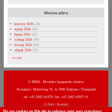
Misečna arhiva
kolovoz 2026
(28)
srpanj 2026
(60)
lipanj 2026
(62)
svibanj 2026
(93)
travanj 2026
(63)
ožujak 2026
(73)
>> već
© HŠtD - Hrvatsko štamparsko društvo
Na hataru / Hotterweg 54, A-7000 Željezno / Eisenstadt
tel: +43 2682 61470; fax: +43 2682 63057-9;
E-Mail / Kontakt
We use cookies on this site to enhance your user experience