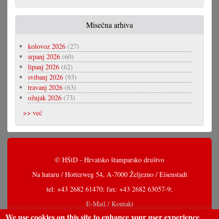
Misečna arhiva
kolovoz 2026
(27)
srpanj 2026
(60)
lipanj 2026
(62)
svibanj 2026
(93)
travanj 2026
(63)
ožujak 2026
(73)
>> već
© HŠtD - Hrvatsko štamparsko društvo
Na hataru / Hotterweg 54, A-7000 Željezno / Eisenstadt
tel: +43 2682 61470; fax: +43 2682 63057-9;
E-Mail / Kontakt
We use cookies on this site to enhance your user experience