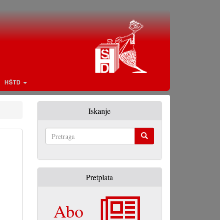
HŠTD
Iskanje
Pretraga
Pretplata
Abo