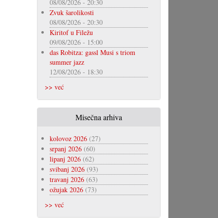
08/08/2026 - 20:30
Zvuk šarolikosti
08/08/2026 - 20:30
Kiritof u Filežu
09/08/2026 - 15:00
das Robitza: gassl Musi s triom
summer jazz
12/08/2026 - 18:30
>> već
Misečna arhiva
kolovoz 2026
(27)
srpanj 2026
(60)
lipanj 2026
(62)
svibanj 2026
(93)
travanj 2026
(63)
ožujak 2026
(73)
>> već