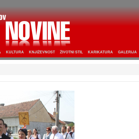
A
KULTURA
KNJIŽEVNOST
ŽIVOTNI STIL
KARIKATURA
GALERIJA