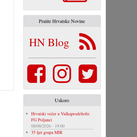
Pratite Hrvatske Novine
HN Blog
Uskoro
Hrvatski večer u Vulkaprodrštofu:
FG Poljanci
08/08/2026 - 19:00
35 ljet grupa MIR