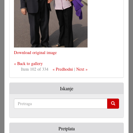
Download original image
« Back to gallery
Item 102 of 334
« Predhodni
|
Next »
Iskanje
Pretraga
Pretplata