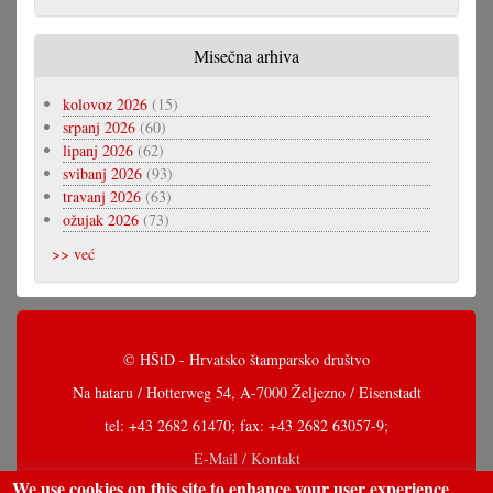
Misečna arhiva
kolovoz 2026
(15)
srpanj 2026
(60)
lipanj 2026
(62)
svibanj 2026
(93)
travanj 2026
(63)
ožujak 2026
(73)
>> već
© HŠtD - Hrvatsko štamparsko društvo
Na hataru / Hotterweg 54, A-7000 Željezno / Eisenstadt
tel: +43 2682 61470; fax: +43 2682 63057-9;
E-Mail / Kontakt
We use cookies on this site to enhance your user experience