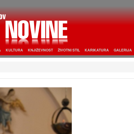
A
KULTURA
KNJIŽEVNOST
ŽIVOTNI STIL
KARIKATURA
GALERIJA