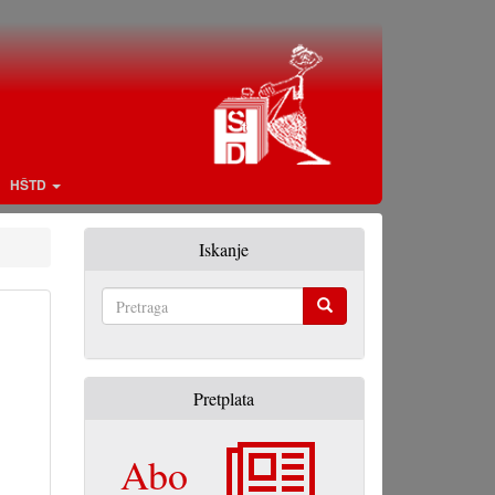
HŠTD
Iskanje
Pretraga
Pretplata
Abo