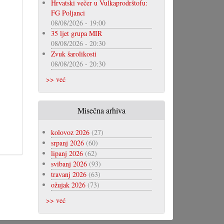
Hrvatski večer u Vulkaprodrštofu:
FG Poljanci
08/08/2026 - 19:00
35 ljet grupa MIR
08/08/2026 - 20:30
Zvuk šarolikosti
08/08/2026 - 20:30
>> već
Misečna arhiva
kolovoz 2026
(27)
srpanj 2026
(60)
lipanj 2026
(62)
svibanj 2026
(93)
travanj 2026
(63)
ožujak 2026
(73)
>> već